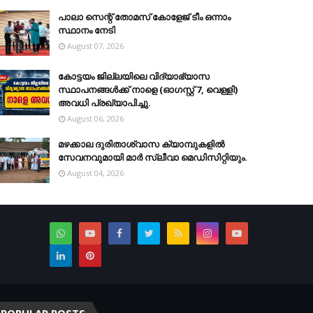
പാലാ സെന്റ് തോമസ് കോളേജ് ടീം ഒന്നാം
സ്ഥാനം നേടി
August 07, 2026
കോട്ടയം ജില്ലയിലെ വിദ്യാഭ്യാസ
സ്ഥാപനങ്ങള്‍ക്ക് നാളെ (ഓഗസ്റ്റ് 7, വെള്ളി)
അവധി പ്രഖ്യാപിച്ചു.
August 06, 2026
മഴക്കാല ദുരിതാശ്വാസ ക്യാമ്പുകളിൽ
സേവനവുമായി മാർ സ്ലീവാ മെഡിസിറ്റിയും.
August 04, 2026
News
es.