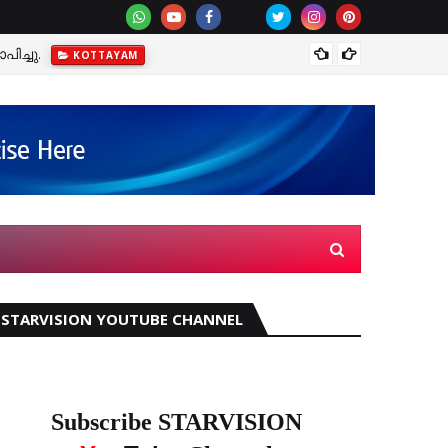
ിച്ചു.
മഴക്ക
KOTTAYAM
STARVISION YOUTUBE CHANNEL
Subscribe STARVISION