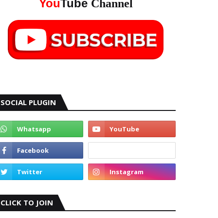
You
Tube
Channel
SOCIAL PLUGIN
CLICK TO JOIN