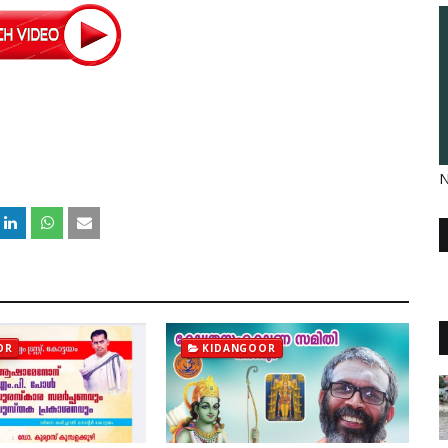
N
OR
KIDANGOOR