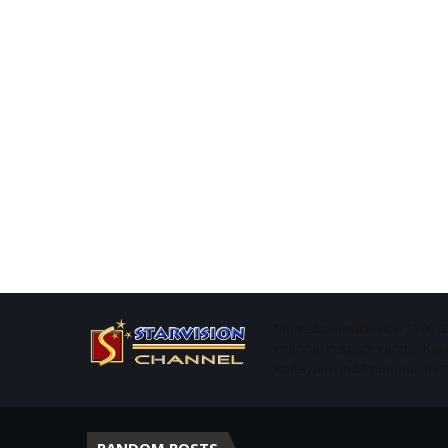
Started operations in 1996. 
channel in south central Ker
Kottayam and Pathanamthitta 