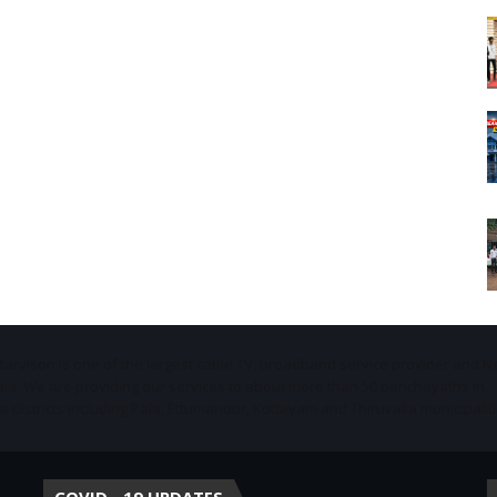
Starvison is one of the largest cable TV, broadband service provider and 
ala. We are providing our services to about more than 50 panchayaths in
districts including Pala, Ettumanoor, Kottayam and Thiruvalla municipaliti