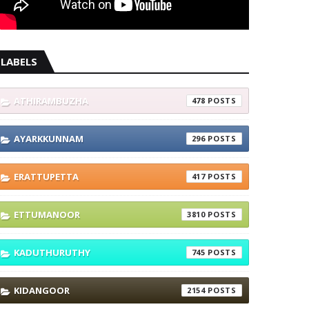
LABELS
ATHIRAMBUZHA
478
AYARKKUNNAM
296
ERATTUPETTA
417
ETTUMANOOR
3810
KADUTHURUTHY
745
KIDANGOOR
2154