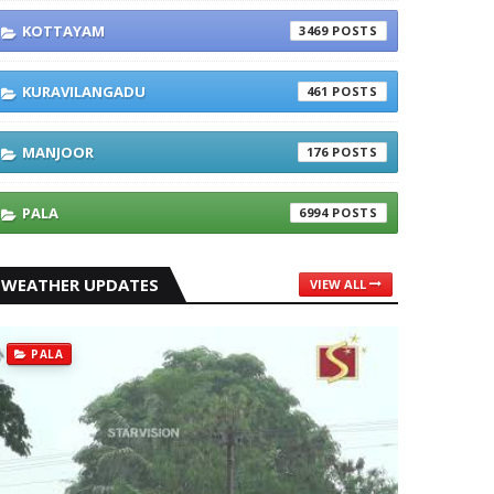
KOTTAYAM
3469
KURAVILANGADU
461
MANJOOR
176
PALA
6994
WEATHER UPDATES
VIEW ALL
PALA