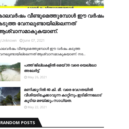
കാലവര്‍ഷം വീണ്ടുമെത്തുമ്പോള്‍ ഈ വര്‍ഷം
കടുത്ത വേനലുണ്ടായില്ലെന്നത്
ആശ്വാസമാകുകയാണ്.
Unknown
June 07, 2021
ാലവര്‍ഷം വീണ്ടുമെത്തുമ്പോള്‍ ഈ വര്‍ഷം കടുത്ത
േനലുണ്ടായില്ലെന്നത് ആശ്വാസമാകുകയാണ്. നദ…
പത്ത് ജില്ലകളില്‍ മെയ് 30 വരെ യെല്ലോ
അലേര്‍ട്ട്
May 26, 2021
മണിക്കൂറിൽ 40 കി. മീ. വരെ വേഗതയിൽ
വീശിയടിച്ചേക്കാവുന്ന കാറ്റിനും ഇടിമിന്നലോട്
കൂടിയ മഴയ്ക്കും സാധ്യത.
May 22, 2021
RANDOM POSTS