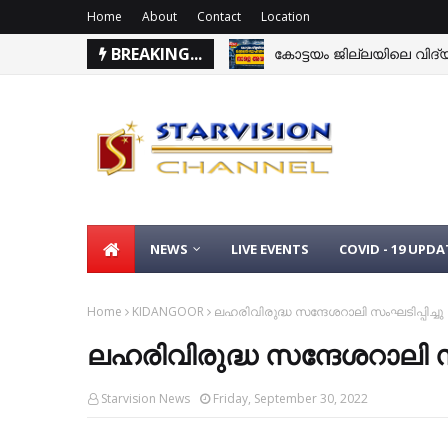
Home
About
Contact
Location
BREAKING...
കോട്ടയം ജില്ലയിലെ വിദ്യാ
NEWS
LIVE EVENTS
COVID - 19 UPDA
Home
KIDANGOOR
ലഹരിവിരുദ്ധ സന്ദേശറാലി സംഘടിപ്പിച്ചു
ലഹരിവിരുദ്ധ സന്ദേശറാലി സം
Starvision News
Friday, September 30, 2022