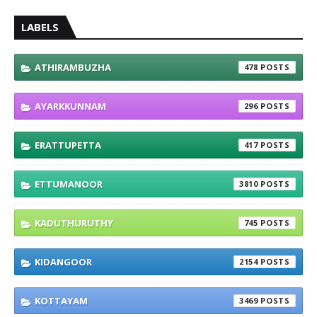
LABELS
ATHIRAMBUZHA
478
AYARKKUNNAM
296
ERATTUPETTA
417
ETTUMANOOR
3810
KADUTHURUTHY
745
KIDANGOOR
2154
KOTTAYAM
3469