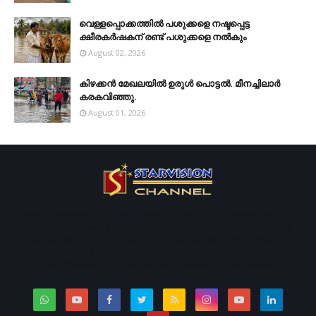
വെള്ളപ്പൊക്കത്തില്‍ പശുക്കളെ നഷ്ടപ്പെട്ട
ക്ഷീരകര്‍ഷകന് രണ്ട് പശുക്കളെ നല്‍കും
August 02, 2026
കിഴക്കന്‍ മേഖലയില്‍ ഉരുള്‍ പൊട്ടല്‍. മീനച്ചിലാര്‍
കരകവിഞ്ഞു.
August 01, 2026
Started operations in 1996. Starvison is one of the largest cable TV,
broadband service provider and News channel in south central
Kerala. We are providing our services to about more than 50
panchayaths in Kottayam and Pathanamthitta districts including
Pala, Ettumanoor, Kottayam and Thiruvalla municipalities.