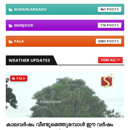
KURAVILANGADU
461
MANJOOR
176
PALA
6993
WEATHER UPDATES
VIEW ALL
PALA
കാലവര്‍ഷം വീണ്ടുമെത്തുമ്പോള്‍ ഈ വര്‍ഷം