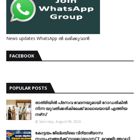
News updates WhatsApp ൽ ലഭിക്കുവാൻ
FACEBOOK
POPULAR POSTS
രാത്രിയില്‍ പ്രസവ വേദനയുമായി റോഡരികില്‍
നിന്ന യുവതിക്കരികിലേക്ക് മാലാഖയായി എത്തിയ
നഴ്‌സ്
Saturday, August 08, 2026
കോട്ടയം ജില്ലയിലെ വിദ്യാഭ്യാസ
സ്ഥാപനങ്ങള്‍ക്ക് നാളെ (ഓഗസ്റ്റ് 7, വെള്ളി) അവധി