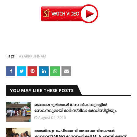
Tags:
AYARKKUNNAM
YOU MAY LIKE THESE POSTS
മഴക്കാല ദുരിതാശ്വാസ ക്യാമ്പുകളിൽ
സേവനവുമായി മാർ സ്ലീവാ മെഡിസിറ്റിയും.
August 04, 2026
അയർക്കുന്നം പ്രവാസി അസോസിയേഷൻ
കുവൈറ്റ് (APAK) ഭാരവാഹികൾ MLA ചാണ്ടി ഉമ്മന്