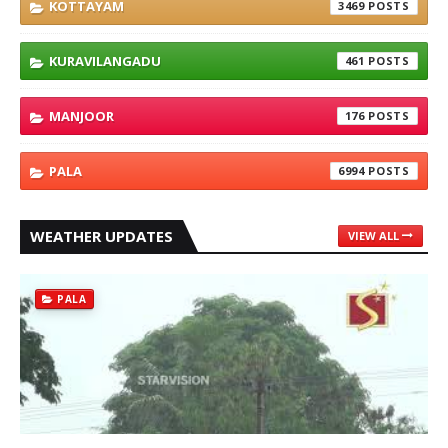
KOTTAYAM
3469
KURAVILANGADU
461
MANJOOR
176
PALA
6994
WEATHER UPDATES
VIEW ALL
PALA