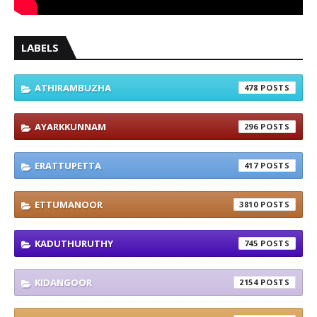
LABELS
ATHIRAMBUZHA
478
AYARKKUNNAM
296
ERATTUPETTA
417
ETTUMANOOR
3810
KADUTHURUTHY
745
KIDANGOOR
2154