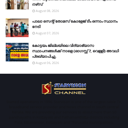
നഴ്‌സ്
August 08, 2026
പാലാ സെന്റ് തോമസ് കോളേജ് ടീം ഒന്നാം സ്ഥാനം
നേടി
August 07, 2026
കോട്ടയം ജില്ലയിലെ വിദ്യാഭ്യാസ
സ്ഥാപനങ്ങള്‍ക്ക് നാളെ (ഓഗസ്റ്റ് 7, വെള്ളി) അവധി
പ്രഖ്യാപിച്ചു.
August 06, 2026
Started operations in 1996. Starvison is one of the largest cable TV,
broadband service provider and News channel in south central
Kerala. We are providing our services to about more than 50
panchayaths in Kottayam and Pathanamthitta districts including
Pala, Ettumanoor, Kottayam and Thiruvalla municipalities.