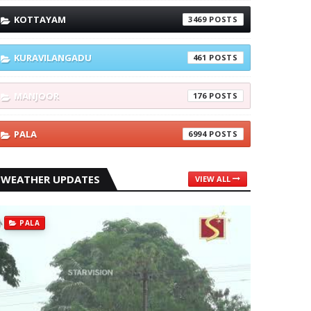
KOTTAYAM
3469
KURAVILANGADU
461
MANJOOR
176
PALA
6994
WEATHER UPDATES
VIEW ALL
PALA