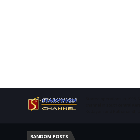
Started operations in 1996. 
channel in south central Ker
Kottayam and Pathanamthitta 
RANDOM POSTS