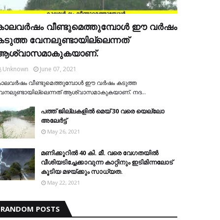
കാലവര്‍ഷം വീണ്ടുമെത്തുമ്പോള്‍ ഈ വര്‍ഷം
കടുത്ത വേനലുണ്ടായില്ലെന്നത്
ആശ്വാസമാകുകയാണ്.
Unknown
June 07, 2021
ാലവര്‍ഷം വീണ്ടുമെത്തുമ്പോള്‍ ഈ വര്‍ഷം കടുത്ത
േനലുണ്ടായില്ലെന്നത് ആശ്വാസമാകുകയാണ്. നദ…
പത്ത് ജില്ലകളില്‍ മെയ് 30 വരെ യെല്ലോ
അലേര്‍ട്ട്
May 26, 2021
മണിക്കൂറിൽ 40 കി. മീ. വരെ വേഗതയിൽ
വീശിയടിച്ചേക്കാവുന്ന കാറ്റിനും ഇടിമിന്നലോട്
കൂടിയ മഴയ്ക്കും സാധ്യത.
May 22, 2021
RANDOM POSTS