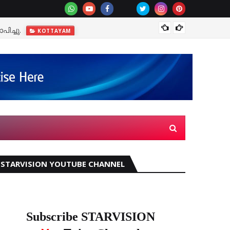
ിച്ചു.
മഴക്ക
KOTTAYAM
STARVISION YOUTUBE CHANNEL
Subscribe STARVISION