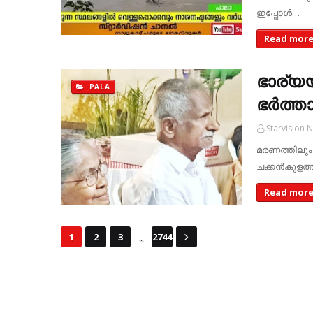
ഇപ്പോള്‍…
Read mor
ഭാര്യയ
PALA
ഭര്‍ത്ത
Starvision 
മരണത്തിലും 
ചക്കന്‍കുളത്
Read mor
...
1
2
3
2744