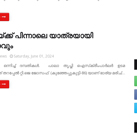
e
്ക്ക് പിന്നാലെ യാത്രയായി
ാവും
News
Saturday, June 01, 2024
ഒന്നിച്ച് ദമ്പതികള്‍. പാലാ തൃപ്തി ഐസ്‌ക്രീംപാര്‍ലര്‍ ഉടമ
ത് തറപ്പേല്‍ റ്റി.ജെ ജോസഫ് (കുഞ്ഞേപ്പുകുട്ടി-86) യാണ് ഭാര്യ മരിച്…
e