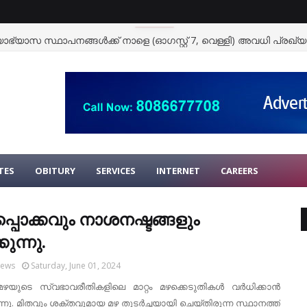
ഭ്യാസ സ്ഥാപനങ്ങള്‍ക്ക് നാളെ (ഓഗസ്റ്റ് 7, വെള്ളി) അവധി പ്രഖ്യാപ
TES
OBITURY
SERVICES
INTERNET
CAREERS
്പൊക്കവും നാശനഷ്ടങ്ങളും
കുന്നു.
News
Saturday, June 01, 2024
ഴയുടെ സ്വഭാവരീതികളിലെ മാറ്റം മഴക്കെടുതികള്‍ വര്‍ധിക്കാന്‍
ു. മിതവും ശക്തവുമായ മഴ തുടര്‍ച്ചയായി ചെയ്തിരുന്ന സ്ഥാനത്ത്