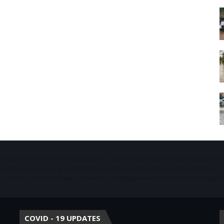
Starvison is one of the largest cable TV, broadband service provider and 
ala. We are providing our services to about more than 50 panchayaths in
districts including Pala, Ettumanoor, Kottayam and Thiruvalla municipaliti
COVID - 19 UPDATES