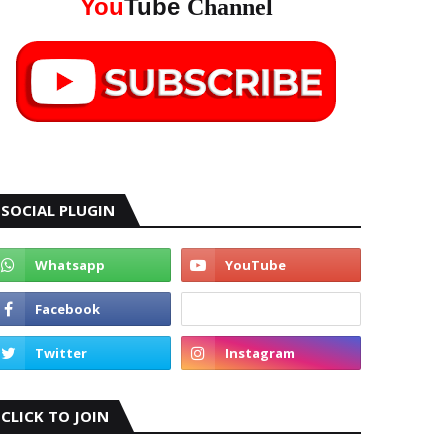
You
Tube
Channel
SOCIAL PLUGIN
CLICK TO JOIN