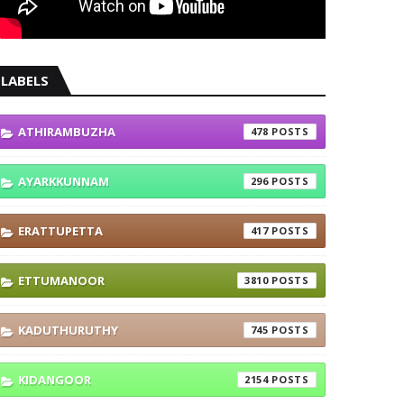
LABELS
ATHIRAMBUZHA
478
AYARKKUNNAM
296
ERATTUPETTA
417
ETTUMANOOR
3810
KADUTHURUTHY
745
KIDANGOOR
2154