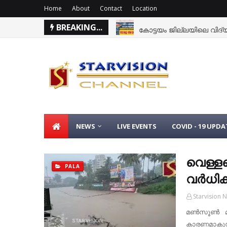
Home
About
Contact
Location
BREAKING...
കോട്ടയം ജില്ലയിലെ വിദ്യാ
NEWS
LIVE EVENTS
COVID - 19 UPDA
വെള്ളപ
PALA
വര്‍ധിക്
Starvision 
മണ്‍സൂണ്‍ മ
കാരണമാകുന്ന