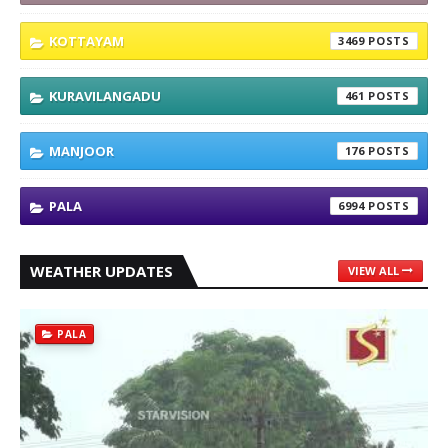
KOTTAYAM
3469
KURAVILANGADU
461
MANJOOR
176
PALA
6994
WEATHER UPDATES
VIEW ALL
PALA