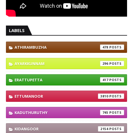
LABELS
ATHIRAMBUZHA
478
AYARKKUNNAM
296
ERATTUPETTA
417
ETTUMANOOR
3810
KADUTHURUTHY
745
KIDANGOOR
2154