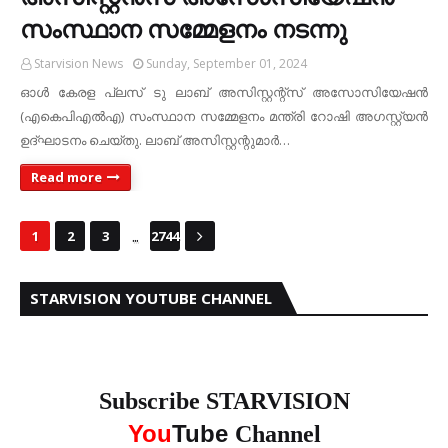
സംസ്ഥാന സമ്മേളനം നടന്നു
Starvision News
Sunday, September 01, 2024
ഓള്‍ കേരള പ്ലസ് ടു ലാബ് അസിസ്റ്റന്റ്‌സ് അസോസിയേഷന്‍
(എകെപിഎല്‍എ) സംസ്ഥാന സമ്മേളനം മന്ത്രി റോഷി അഗസ്റ്റ്യന്‍
ഉദ്ഘാടനം ചെയ്തു. ലാബ് അസിസ്റ്റന്റുമാര്‍…
Read more
...
1
2
3
2744
STARVISION YOUTUBE CHANNEL
Subscribe STARVISION
You
Tube
Channel