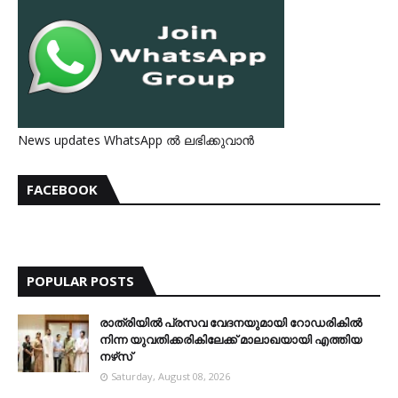
News updates WhatsApp ൽ ലഭിക്കുവാൻ
FACEBOOK
POPULAR POSTS
രാത്രിയില്‍ പ്രസവ വേദനയുമായി റോഡരികില്‍
നിന്ന യുവതിക്കരികിലേക്ക് മാലാഖയായി എത്തിയ
നഴ്‌സ്
Saturday, August 08, 2026