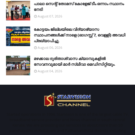
പാലാ സെന്റ് തോമസ് കോളേജ് ടീം ഒന്നാം സ്ഥാനം
നേടി
August 07, 2026
കോട്ടയം ജില്ലയിലെ വിദ്യാഭ്യാസ
സ്ഥാപനങ്ങള്‍ക്ക് നാളെ (ഓഗസ്റ്റ് 7, വെള്ളി) അവധി
പ്രഖ്യാപിച്ചു.
August 06, 2026
മഴക്കാല ദുരിതാശ്വാസ ക്യാമ്പുകളിൽ
സേവനവുമായി മാർ സ്ലീവാ മെഡിസിറ്റിയും.
August 04, 2026
Started operations in 1996. Starvison is one of the largest cable TV,
broadband service provider and News channel in south central
Kerala. We are providing our services to about more than 50
panchayaths in Kottayam and Pathanamthitta districts including