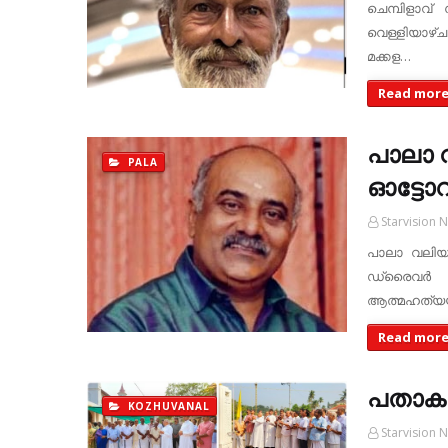
ചെമ്പിളാവ്
വെള്ളിയാഴ്ച 
മക്കള…
Read mor
പാലാ വ
PALA
ഓട്ടോറ
Starvision 
പാലാ വലിയപാ
ഡ്രൈവര്‍
ആത്മഹത്യയ
Read mor
പതാകദ
KOZHUVANAL
Starvision 