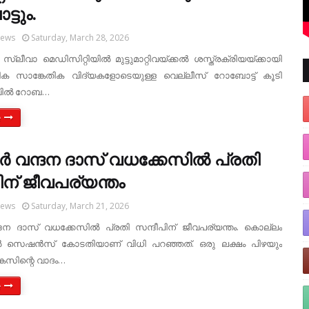
ടും.
News
Saturday, March 28, 2026
സ്ലീവാ മെഡിസിറ്റിയിൽ മുട്ടുമാറ്റിവയ്ക്കൽ ശസ്ത്രക്രിയയ്ക്കായി
ക സാങ്കേതിക വിദ്യകളോടെയുള്ള വെല്ലീസ് റോബോട്ട് കൂടി
ലവിൽ റോബ…
e
്‍ വന്ദന ദാസ് വധക്കേസില്‍ പ്രതി
ിന് ജീവപര്യന്തം
News
Saturday, March 21, 2026
്ദന ദാസ് വധക്കേസില്‍ പ്രതി സന്ദീപിന് ജീവപര്യന്തം. കൊല്ലം
സെഷന്‍സ് കോടതിയാണ് വിധി പറഞ്ഞത്. ഒരു ലക്ഷം പിഴയും
േസിന്റെ വാദം…
e