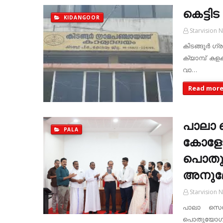
കെട്ടിട
KIDANGOOR
Starvision 
കിടങ്ങൂര്‍ 
ക്യാമ്പ് കളക
വാ…
Read mor
പാലാ 
PALA
കോളേജ
പൊതുയ
അനുമ
Starvision 
പാലാ സെൻ
പൊതുയോഗ