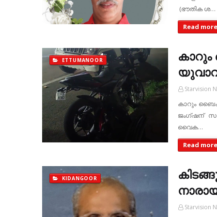
(ഭൗതിക ശ…
Read mor
കാറും ബ
ETTUMANOOR
യുവാവി
Starvision 
കാറും ബൈക്കും
ജംഗ്ഷന് സമ
വൈക…
Read mor
കിടങ്ങൂ
KIDANGOOR
നാരായ
Starvision 