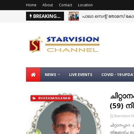
Home
About
Contact
Location
BREAKING...
പാലാ സെന്റ് തോമസ് കോളേ
PUNKAL
NEWS
LIVE EVENTS
COVID - 19 UPDA
ചിറ്റാ
BHARANANGANAM
(59) ന
Starvision 
ചിറ്റാനപ്പാ
തിങ്കളാഴ്ച 