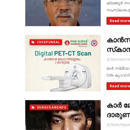
കിടങ്ങൂര്‍ 
സംസ്‌കാരം ഇന്ന
Read mor
കാന്‍സ
CHERPUNKAL
സ്‌കാന്
Starvision 
മാര്‍ സ്ലീവാ
50% കുറവ് നി
Read mor
കാർ ലോ
KURAVILANGADU
ദാരുണാ
News Repor