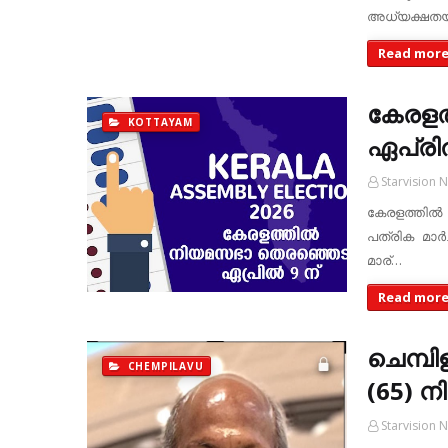
അധ്യക്ഷതയി
Read mor
കേരളത്
KOTTAYAM
ഏപ്രില്
Starvision 
കേരളത്തില്‍
പത്രിക മാര്‍
മാര്…
Read mor
ചെമ്പി
CHEMPILAVU
(65) ന
Starvision 