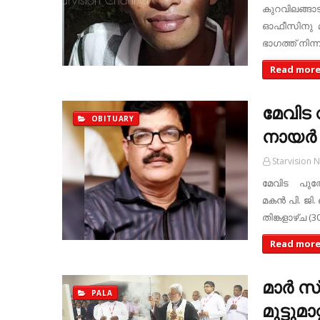
കുറവിലങ്ങ
ഓഫീസിനു മുന
ഭാഗത്ത് നിന്
Read mor
മേവിട 
OBITUARY
നായർ 
Starvision 
മേവിട പുത
മകൻ പി. ജി.
തിങ്കളാഴ്ച (3
Read mor
മാർ സ
PALA
മുട്ടു