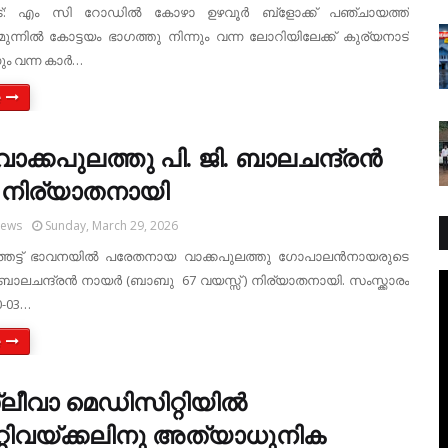
ാട്: എം സി റോഡിൽ കോഴാ ഉഴവൂർ ബ്ളോക്ക് പഞ്ചായത്ത്
്നിൽ കോട്ടയം ഭാഗത്തു നിന്നും വന്ന ലോറിയിലേക്ക് കുര്യനാട്
നും വന്ന കാർ…
e
വാക്കപുലത്തു പി. ജി. ബാലചന്ദ്രൻ
നിര്യാതനായി
News
Sunday, March 29, 2026
്തേട്ട് ഭാവനയിൽ പരേതനായ വാക്കപുലത്തു ഗോപാലൻനായരുടെ
 ബാലചന്ദ്രൻ നായർ (ബാബു 67 വയസ്സ് ) നിര്യാതനായി. സംസ്ക്കാരം
0-03…
e
്ലീവാ മെഡിസിറ്റിയിൽ
മാറ്റിവയ്ക്കലിനു അത്യാധുനിക