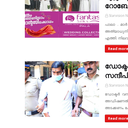
റോബോട്
Starvision 
പാലാ . മാർ 
അത്യാധുനി
എത്തി. നി
Read mor
ഡോക്ടര
സന്ദീപ
Starvision 
ഡോക്ടര്‍ വന
അഡിഷണല്‍ 
അടക്കണം. ക
Read mor