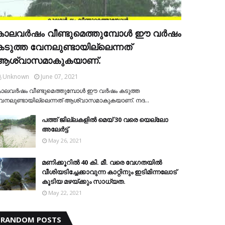
കാലവര്‍ഷം വീണ്ടുമെത്തുമ്പോള്‍ ഈ വര്‍ഷം
കടുത്ത വേനലുണ്ടായില്ലെന്നത്
ആശ്വാസമാകുകയാണ്.
Unknown
June 07, 2021
ാലവര്‍ഷം വീണ്ടുമെത്തുമ്പോള്‍ ഈ വര്‍ഷം കടുത്ത
േനലുണ്ടായില്ലെന്നത് ആശ്വാസമാകുകയാണ്. നദ…
പത്ത് ജില്ലകളില്‍ മെയ് 30 വരെ യെല്ലോ
അലേര്‍ട്ട്
May 26, 2021
മണിക്കൂറിൽ 40 കി. മീ. വരെ വേഗതയിൽ
വീശിയടിച്ചേക്കാവുന്ന കാറ്റിനും ഇടിമിന്നലോട്
കൂടിയ മഴയ്ക്കും സാധ്യത.
May 22, 2021
RANDOM POSTS