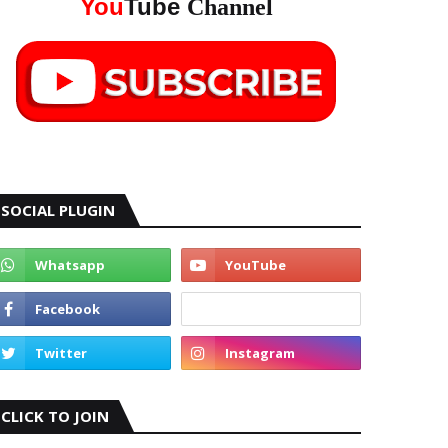
You
Tube
Channel
SOCIAL PLUGIN
CLICK TO JOIN