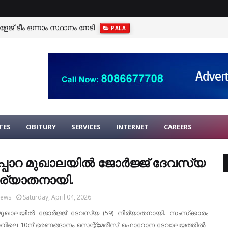
ജ് ടീം ഒന്നാം സ്ഥാനം നേടി
PALA
TES
OBITURY
SERVICES
INTERNET
CAREERS
നപ്പാറ മുഖാലയില്‍ ജോര്‍ജ്ജ് ദേവസ്യ
ിര്യാതനായി.
News
Saturday, April 04, 2026
റ മുഖാലയില്‍ ജോര്‍ജ്ജ് ദേവസ്യ (59) നിര്യാതനായി. സംസ്‌ക്കാരം
രാവിലെ 10ന് ഭരണങ്ങാനം സെന്റ്‌മേരീസ് ഫൊറോന ദേവാലയത്തില്‍.