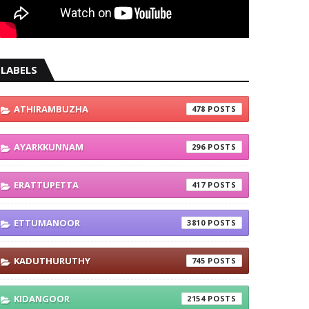
LABELS
ATHIRAMBUZHA
478
AYARKKUNNAM
296
ERATTUPETTA
417
ETTUMANOOR
3810
KADUTHURUTHY
745
KIDANGOOR
2154