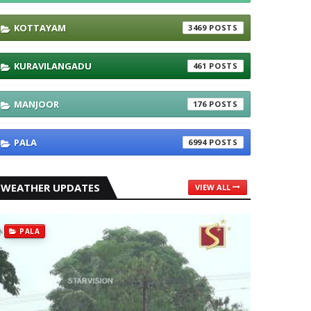
KOTTAYAM
3469
KURAVILANGADU
461
MANJOOR
176
PALA
6994
WEATHER UPDATES
VIEW ALL
PALA