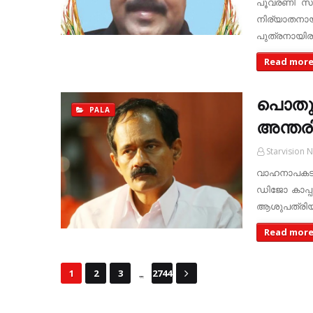
പൂവരണി സര്
നിര്യാതനായി
പുത്രനായി
Read mor
പൊതുപ്
PALA
അന്തരിച
Starvision 
വാഹനാപകടത്
ഡിജോ കാപ്പ
ആശുപത്രിയ
Read mor
...
1
2
3
2744