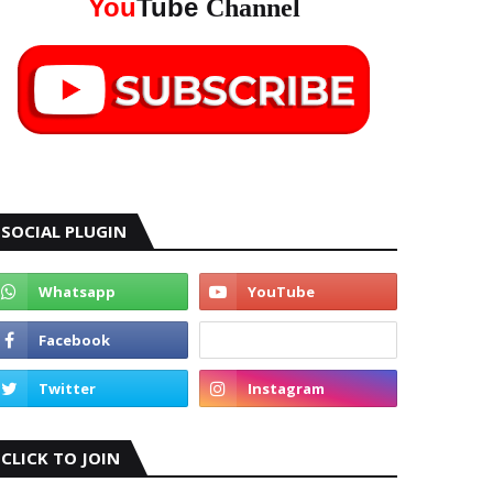
You
Tube
Channel
SOCIAL PLUGIN
CLICK TO JOIN