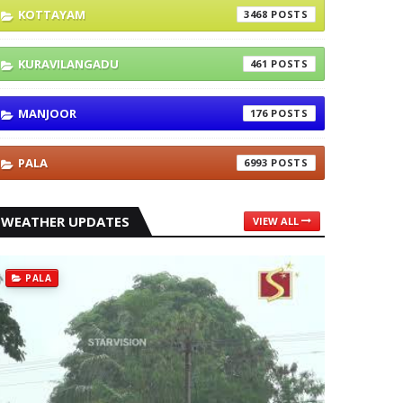
KOTTAYAM
3468
KURAVILANGADU
461
MANJOOR
176
PALA
6993
WEATHER UPDATES
VIEW ALL
PALA