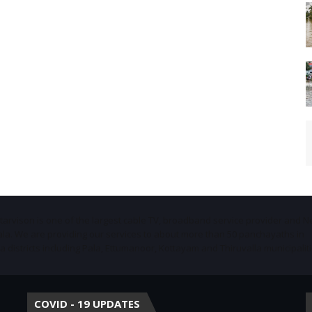
Starvison is one of the largest cable TV, broadband service provider and 
ala. We are providing our services to about more than 50 panchayaths in
districts including Pala, Ettumanoor, Kottayam and Thiruvalla municipaliti
COVID - 19 UPDATES