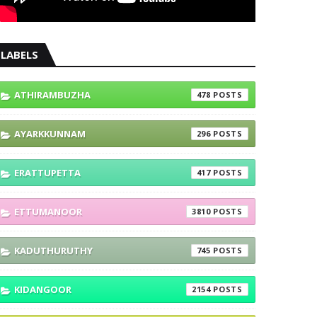
LABELS
ATHIRAMBUZHA
478
AYARKKUNNAM
296
ERATTUPETTA
417
ETTUMANOOR
3810
KADUTHURUTHY
745
KIDANGOOR
2154