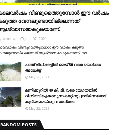
കാലവര്‍ഷം വീണ്ടുമെത്തുമ്പോള്‍ ഈ വര്‍ഷം
കടുത്ത വേനലുണ്ടായില്ലെന്നത്
ആശ്വാസമാകുകയാണ്.
Unknown
June 07, 2021
ാലവര്‍ഷം വീണ്ടുമെത്തുമ്പോള്‍ ഈ വര്‍ഷം കടുത്ത
േനലുണ്ടായില്ലെന്നത് ആശ്വാസമാകുകയാണ്. നദ…
പത്ത് ജില്ലകളില്‍ മെയ് 30 വരെ യെല്ലോ
അലേര്‍ട്ട്
May 26, 2021
മണിക്കൂറിൽ 40 കി. മീ. വരെ വേഗതയിൽ
വീശിയടിച്ചേക്കാവുന്ന കാറ്റിനും ഇടിമിന്നലോട്
കൂടിയ മഴയ്ക്കും സാധ്യത.
May 22, 2021
RANDOM POSTS