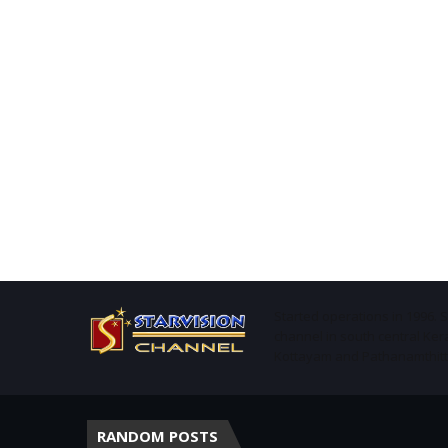
Started operations in 1996. 
channel in south central Ker
Kottayam and Pathanamthitta 
RANDOM POSTS