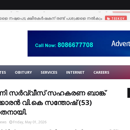
കളെ നഷ്ടപ്പെട്ട ക്ഷീരകര്‍ഷകന് രണ്ട് പശുക്കളെ നല്‍കും
TEEKOY
TES
OBITURY
SERVICES
INTERNET
CAREERS
ി സര്‍വ്വീസ് സഹകരണ ബാങ്ക്
കാരന്‍ വി.കെ സന്തോഷ് (53)
ാതനായി.
News
Friday, May 01, 2026