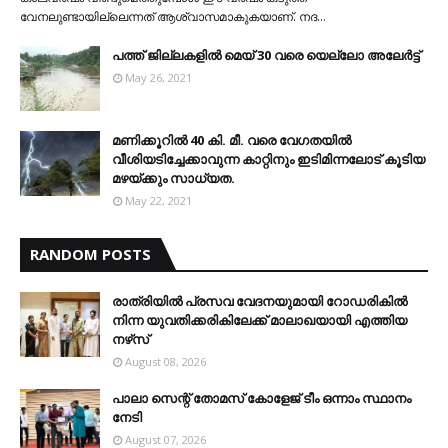
വേനലുണ്ടായില്ലെന്നത് ആശ്വാസമാകുകയാണ്. നദ…
പത്ത് ജില്ലകളില്‍ മെയ് 30 വരെ യെല്ലോ അലേര്‍ട്ട്
May 26, 2021
മണിക്കൂറിൽ 40 കി. മീ. വരെ വേഗതയിൽ
വീശിയടിച്ചേക്കാവുന്ന കാറ്റിനും ഇടിമിന്നലോട് കൂടിയ
മഴയ്ക്കും സാധ്യത.
May 22, 2021
RANDOM POSTS
രാത്രിയില്‍ പ്രസവ വേദനയുമായി റോഡരികില്‍
നിന്ന യുവതിക്കരികിലേക്ക് മാലാഖയായി എത്തിയ
നഴ്‌സ്
August 08, 2026
പാലാ സെന്റ് തോമസ് കോളേജ് ടീം ഒന്നാം സ്ഥാനം
നേടി
August 07, 2026