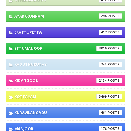
AYARKKUNNAM
296
ERATTUPETTA
417
ETTUMANOOR
3810
KADUTHURUTHY
745
KIDANGOOR
2154
KOTTAYAM
3469
KURAVILANGADU
461
MANJOOR
176