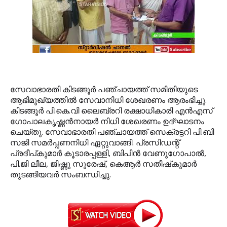
സേവാഭാരതി കിടങ്ങൂര്‍ പഞ്ചായത്ത് സമിതിയുടെ
ആഭിമുഖ്യത്തില്‍ സേവാനിധി ശേഖരണം ആരംഭിച്ചു.
കിടങ്ങൂര്‍ പി.കെ.വി ലൈബ്രറി രക്ഷാധികാരി എന്‍എസ്
ഗോപാലകൃഷ്ണന്‍നായര്‍ നിധി ശേഖരണം ഉദ്ഘാടനം
ചെയ്തു. സേവാഭാരതി പഞ്ചായത്ത് സെക്രട്ടറി പി.ബി
സജി സമര്‍പ്പണനിധി ഏറ്റുവാങ്ങി. പ്രസിഡന്റ്
പ്രദീപ്കുമാര്‍ കൂടാരപ്പള്ളി, ബിപിന്‍ വേണുഗോപാല്‍,
പി.ജി ലീല, ജിഷ്ണു സുരേഷ്, കെആര്‍ സതീഷ്‌കുമാര്‍
തുടങ്ങിയവര്‍ സംബന്ധിച്ചു.