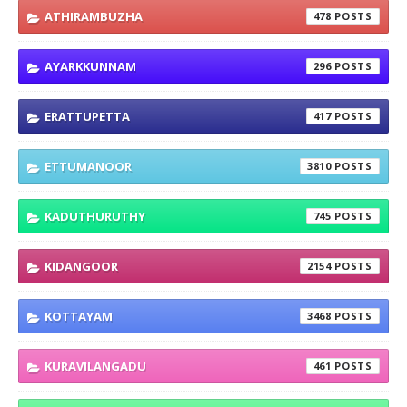
ATHIRAMBUZHA
478
AYARKKUNNAM
296
ERATTUPETTA
417
ETTUMANOOR
3810
KADUTHURUTHY
745
KIDANGOOR
2154
KOTTAYAM
3468
KURAVILANGADU
461