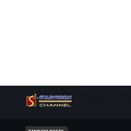
Started operations in 1996. 
channel in south central Ker
Kottayam and Pathanamthitta 