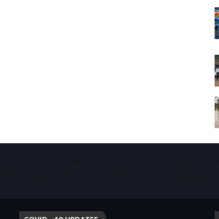
Starvison is one of the largest cable TV, broadband service provider and 
ala. We are providing our services to about more than 50 panchayaths in
districts including Pala, Ettumanoor, Kottayam and Thiruvalla municipaliti