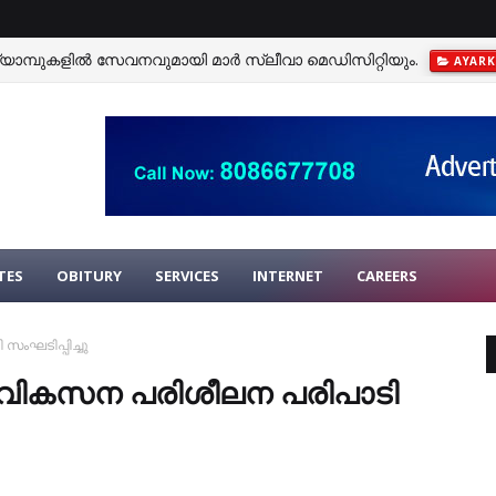
്യാമ്പുകളിൽ സേവനവുമായി മാർ സ്ലീവാ മെഡിസിറ്റിയും.
AYAR
TES
OBITURY
SERVICES
INTERNET
CAREERS
ംഘടിപ്പിച്ചു
വ വികസന പരിശീലന പരിപാടി