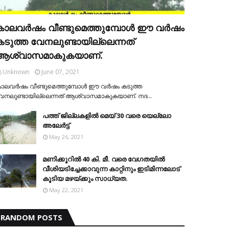
കാലവര്‍ഷം വീണ്ടുമെത്തുമ്പോള്‍ ഈ വര്‍ഷം
കടുത്ത വേനലുണ്ടായില്ലെന്നത്
ആശ്വാസമാകുകയാണ്.
Unknown
June 07, 2021
ാലവര്‍ഷം വീണ്ടുമെത്തുമ്പോള്‍ ഈ വര്‍ഷം കടുത്ത
േനലുണ്ടായില്ലെന്നത് ആശ്വാസമാകുകയാണ്. നദ…
പത്ത് ജില്ലകളില്‍ മെയ് 30 വരെ യെല്ലോ
അലേര്‍ട്ട്
May 26, 2021
മണിക്കൂറിൽ 40 കി. മീ. വരെ വേഗതയിൽ
വീശിയടിച്ചേക്കാവുന്ന കാറ്റിനും ഇടിമിന്നലോട്
കൂടിയ മഴയ്ക്കും സാധ്യത.
May 22, 2021
RANDOM POSTS