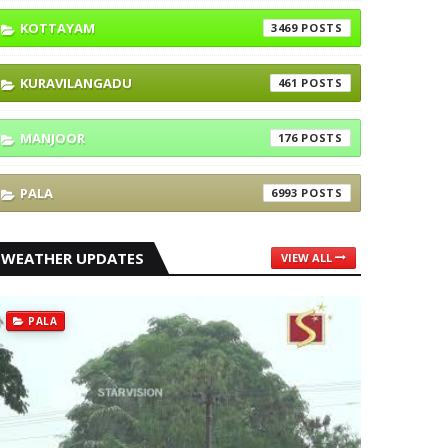
KOTTAYAM
3469
KURAVILANGADU
461
MANJOOR
176
PALA
6993
WEATHER UPDATES
VIEW ALL
PALA