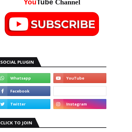
You
Tube
Channel
SOCIAL PLUGIN
CLICK TO JOIN