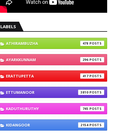
LABELS
ATHIRAMBUZHA
478
AYARKKUNNAM
296
ERATTUPETTA
417
ETTUMANOOR
3810
KADUTHURUTHY
745
KIDANGOOR
2154