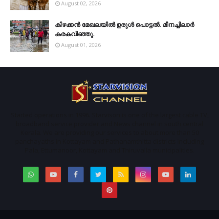
August 02, 2026
കിഴക്കന്‍ മേഖലയില്‍ ഉരുള്‍ പൊട്ടല്‍. മീനച്ചിലാര്‍
കരകവിഞ്ഞു.
August 01, 2026
Started operations in 1996. Starvison is one of the largest cable TV,
broadband service provider and News channel in south central
Kerala. We are providing our services to about more than 50
panchayaths in Kottayam and Pathanamthitta districts including
Pala, Ettumanoor, Kottayam and Thiruvalla municipalities.