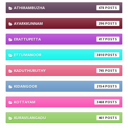
ATHIRAMBUZHA
478
AYARKKUNNAM
296
ERATTUPETTA
417
ETTUMANOOR
3810
KADUTHURUTHY
745
KIDANGOOR
2154
KOTTAYAM
3468
KURAVILANGADU
461