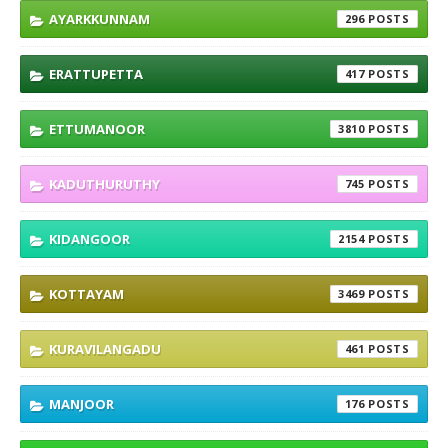
AYARKKUNNAM
296
ERATTUPETTA
417
ETTUMANOOR
3810
KADUTHURUTHY
745
KIDANGOOR
2154
KOTTAYAM
3469
KURAVILANGADU
461
MANJOOR
176