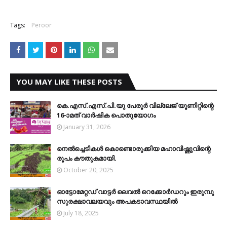
Tags:
Peroor
YOU MAY LIKE THESE POSTS
കെ.എസ്.എസ്.പി.യു പേരൂര്‍ വില്ലേജ് യൂണിറ്റിന്റെ
16-ാമത് വാര്‍ഷിക പൊതുയോഗം
January 31, 2026
നെല്‍ച്ചെടികള്‍ കൊണ്ടൊരുക്കിയ മഹാവിഷ്ണുവിന്റെ
രൂപം കൗതുകമായി.
October 20, 2025
ഓട്ടോമേറ്റഡ് വാട്ടര്‍ ലെവല്‍ റെക്കോര്‍ഡറും ഇരുമ്പു
സുരക്ഷാവലയവും അപകടാവസ്ഥയില്‍
July 18, 2025