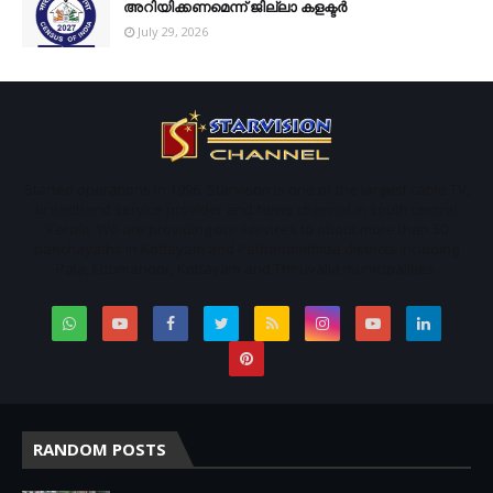
അറിയിക്കണമെന്ന് ജില്ലാ കളക്ടര്‍
July 29, 2026
Started operations in 1996. Starvison is one of the largest cable TV,
broadband service provider and News channel in south central
Kerala. We are providing our services to about more than 50
panchayaths in Kottayam and Pathanamthitta districts including
Pala, Ettumanoor, Kottayam and Thiruvalla municipalities.
RANDOM POSTS