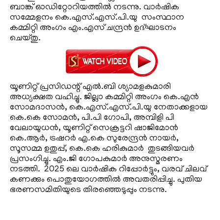
ബാങ്ക് ഓഡിറ്റോറിയത്തില്‍ നടന്നു. വാര്‍ഷിക
സമ്മേളനം കെ.എസ്.എസ്.പി.യു സംസ്ഥാന
കമ്മിറ്റി അംഗം എം.എസ് ചന്ദ്രന്‍ ഉദ്ഘാടനം
ചെയ്തു.
യൂണിറ്റ് പ്രസിഡന്റ് എല്‍.ബി ശ്യാമളകുമാരി
അധ്യക്ഷത വഹിച്ചു. ജില്ലാ കമ്മിറ്റി അംഗം കെ.എന്‍
സോമദാസന്‍, കെ.എസ്.എസ്.പി.യു നേതാക്കളായ
കെ.കെ സോമന്‍, പി.പി ഗോപി, അമ്പിളി പി
വേലായുധന്‍, യൂണിറ്റ് സെക്രട്ടറി ഷാജിമോന്‍
കെ.ആര്‍, ട്രഷറര്‍ എ.കെ സുരേന്ദ്രന്‍ നായര്‍,
സൂസമ്മ ഉതുപ്പ്, കെ.കെ ഹരികുമാര്‍ തുടങ്ങിയവര്‍
പ്രസംഗിച്ചു. എം.ജി ഗോപകുമാര്‍ അനുസ്മരണം
നടത്തി. 2025 ലെ വാര്‍ഷിക റിപ്പോര്‍ട്ടും, വരവ് ചിലവ്
കണക്കും പൊതുയോഗത്തില്‍ അവതരിപ്പിച്ചു. പുതിയ
ഭരണസമിതിയുടെ തിരഞ്ഞെടുപ്പും നടന്നു.