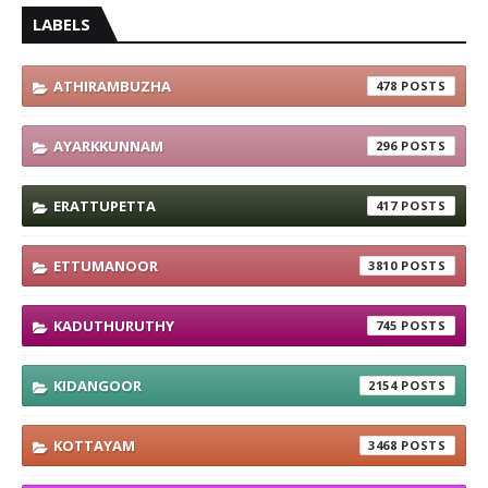
LABELS
ATHIRAMBUZHA
478
AYARKKUNNAM
296
ERATTUPETTA
417
ETTUMANOOR
3810
KADUTHURUTHY
745
KIDANGOOR
2154
KOTTAYAM
3468