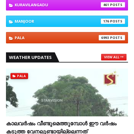
KURAVILANGADU
461
MANJOOR
176
PALA
6993
WEATHER UPDATES
VIEW ALL
PALA
കാലവര്‍ഷം വീണ്ടുമെത്തുമ്പോള്‍ ഈ വര്‍ഷം
കടുത്ത വേനലുണ്ടായില്ലെന്നത്