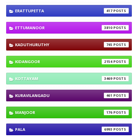
ERATTUPETTA
417
ETTUMANOOR
3810
KADUTHURUTHY
745
KIDANGOOR
2154
KOTTAYAM
3469
KURAVILANGADU
461
MANJOOR
176
PALA
6993