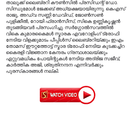
താലൂക്ക് ലൈബ്രറി കൗണ്‍സില്‍ പ്രസിഡന്റ് ഡോ.
സിന്ധുമോള്‍ ജേക്കബ് അധ്യക്ഷയായിരുന്നു. കെഎസ്
രാജു, അഡ്വ സണ്ണി ഡേവിഡ്, ജോണ്‍സണ്‍
പുളിക്കീല്‍, റോയി ഫ്രാന്‍സീസ്, സികെ ഉണ്ണികൃഷ്ണന്‍
തുടങ്ങിയവര്‍ പ്രസംഗിച്ചു. സര്‍ഗ്ഗോല്‍സവത്തില്‍
വികെ കുമാരകൈമള്‍ സ്മാരക എവറോളിംഗ് ട്രോഫി
നേടിയ വിളക്കുമാടം പീപ്പിള്‍സ് ലൈബ്രറിയ്ക്കും ഇഎം
തോമസ് ഈറ്റത്തോട്ട് സ്മാര ട്രോഫി നേടിയ കുടക്കച്ചിറ
കൈരളി വിജ്ഞാന കേന്ദരം ഗ്രന്ഥശാലയ്ക്കും
ഏറ്റുവമധികം പോയിന്റുകള്‍ നേടിയ അദ്രിജ സജീവ്,
കാര്‍ത്തിക അജി, ശ്രുതിനന്ദന എന്നിവര്‍ക്കും
പുരസ്‌കാരങ്ങള്‍ നല്കി.