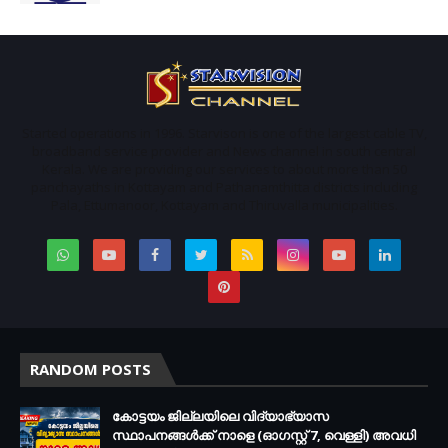
Started operations in 1996. Starvison is one of the largest cable TV,
broadband service provider and News channel in south central
Kerala. We are providing our services to about more than 50
panchayaths in Kottayam and Pathanamthitta districts including
Pala, Ettumanoor, Kottayam and Thiruvalla municipalities.
RANDOM POSTS
കോട്ടയം ജില്ലയിലെ വിദ്യാഭ്യാസ
സ്ഥാപനങ്ങള്‍ക്ക് നാളെ (ഓഗസ്റ്റ് 7, വെള്ളി) അവധി