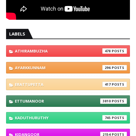
LABELS
ATHIRAMBUZHA
478
AYARKKUNNAM
296
ERATTUPETTA
417
ETTUMANOOR
3810
KADUTHURUTHY
745
KIDANGOOR
2154