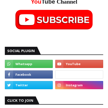
You
Tube
Channel
SOCIAL PLUGIN
CLICK TO JOIN