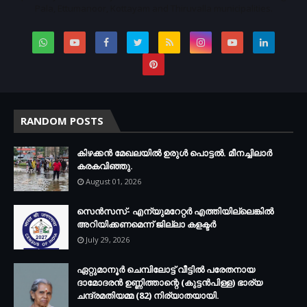
Pala, Ettumanoor, Kottayam and Thiruvalla municipalities.
RANDOM POSTS
കിഴക്കന്‍ മേഖലയില്‍ ഉരുള്‍ പൊട്ടല്‍. മീനച്ചിലാര്‍
കരകവിഞ്ഞു.
August 01, 2026
സെന്‍സസ്- എന്യുമറേറ്റര്‍ എത്തിയില്ലെങ്കില്‍
അറിയിക്കണമെന്ന് ജില്ലാ കളക്ടര്‍
July 29, 2026
ഏറ്റുമാനൂര്‍ ചെമ്പിലോട്ട് വീട്ടില്‍ പരേതനായ
ദാമോദരന്‍ ഉണ്ണിത്താന്റെ (കുട്ടന്‍പിള്ള) ഭാര്യ
ചന്ദ്രമതിയമ്മ (82) നിര്യാതയായി.