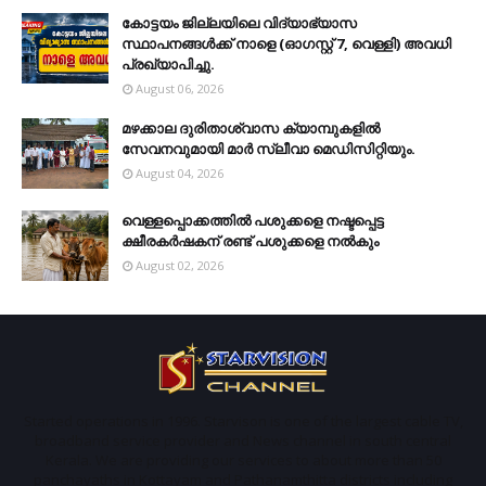
കോട്ടയം ജില്ലയിലെ വിദ്യാഭ്യാസ
സ്ഥാപനങ്ങള്‍ക്ക് നാളെ (ഓഗസ്റ്റ് 7, വെള്ളി) അവധി
പ്രഖ്യാപിച്ചു.
August 06, 2026
മഴക്കാല ദുരിതാശ്വാസ ക്യാമ്പുകളിൽ
സേവനവുമായി മാർ സ്ലീവാ മെഡിസിറ്റിയും.
August 04, 2026
വെള്ളപ്പൊക്കത്തില്‍ പശുക്കളെ നഷ്ടപ്പെട്ട
ക്ഷീരകര്‍ഷകന് രണ്ട് പശുക്കളെ നല്‍കും
August 02, 2026
Started operations in 1996. Starvison is one of the largest cable TV,
broadband service provider and News channel in south central
Kerala. We are providing our services to about more than 50
panchayaths in Kottayam and Pathanamthitta districts including