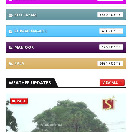
KOTTAYAM
3469
KURAVILANGADU
461
MANJOOR
176
PALA
6994
WEATHER UPDATES
VIEW ALL
PALA