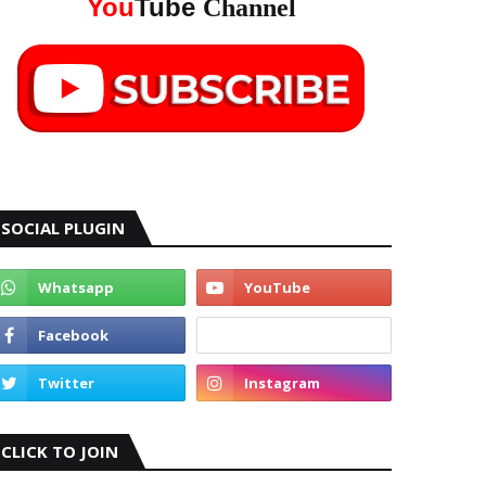
You
Tube
Channel
SOCIAL PLUGIN
CLICK TO JOIN