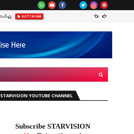
ിച്ചു.
KOTTAYAM
വെള്ളപ
KKUNNAM
STARVISION YOUTUBE CHANNEL
Subscribe STARVISION