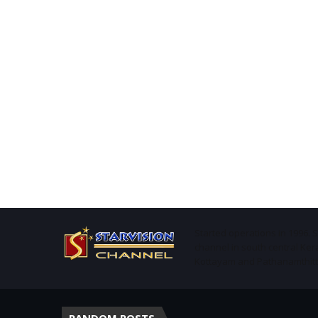
Started operations in 1996. 
channel in south central Ker
Kottayam and Pathanamthitta 