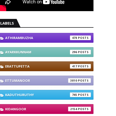
LABELS
ATHIRAMBUZHA
478
AYARKKUNNAM
296
ERATTUPETTA
417
ETTUMANOOR
3810
KADUTHURUTHY
745
KIDANGOOR
2154