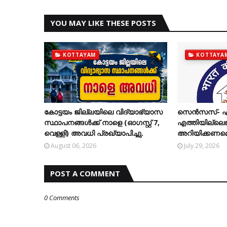
YOU MAY LIKE THESE POSTS
KOTTAYAM
KOTTAYA
കോട്ടയം ജില്ലയിലെ വിദ്യാഭ്യാസ
സെന്‍സസ്- എന
സ്ഥാപനങ്ങള്‍ക്ക് നാളെ (ഓഗസ്റ്റ് 7,
എത്തിയില്ലെങ്ക
വെള്ളി) അവധി പ്രഖ്യാപിച്ചു.
അറിയിക്കണമെന്
August 06, 2026
July 29, 2026
POST A COMMENT
0 Comments