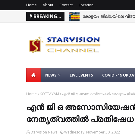
Home
About
Contact
Location
കോട്ടയം ജില്ലയിലെ വിദ്യാ
BREAKING...
മഴക്കാല ദുരിതാശ്വാസ ക
NEWS
LIVE EVENTS
COVID - 19 UPDA
Home
KOTTAYAM
എന്‍ ജി ഒ അസോസിയേഷന്‍ കോട്ടയം ജില്ലാ 
എന്‍ ജി ഒ അസോസിയേഷന്‍ കോ
നേതൃത്വത്തില്‍ പ്രതിഷേധ ധ
Starvision News
Wednesday, November 30, 2022