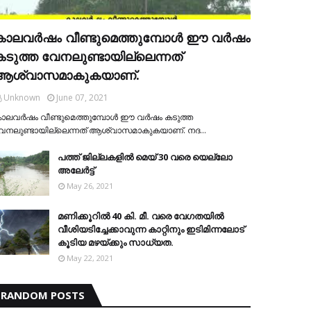
കാലവര്‍ഷം വീണ്ടുമെത്തുമ്പോള്‍ ഈ വര്‍ഷം
കടുത്ത വേനലുണ്ടായില്ലെന്നത്
ആശ്വാസമാകുകയാണ്.
Unknown
June 07, 2021
ാലവര്‍ഷം വീണ്ടുമെത്തുമ്പോള്‍ ഈ വര്‍ഷം കടുത്ത
േനലുണ്ടായില്ലെന്നത് ആശ്വാസമാകുകയാണ്. നദ…
പത്ത് ജില്ലകളില്‍ മെയ് 30 വരെ യെല്ലോ
അലേര്‍ട്ട്
May 26, 2021
മണിക്കൂറിൽ 40 കി. മീ. വരെ വേഗതയിൽ
വീശിയടിച്ചേക്കാവുന്ന കാറ്റിനും ഇടിമിന്നലോട്
കൂടിയ മഴയ്ക്കും സാധ്യത.
May 22, 2021
RANDOM POSTS