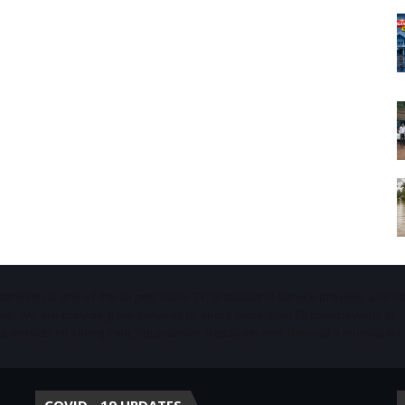
Starvison is one of the largest cable TV, broadband service provider and 
ala. We are providing our services to about more than 50 panchayaths in
districts including Pala, Ettumanoor, Kottayam and Thiruvalla municipaliti