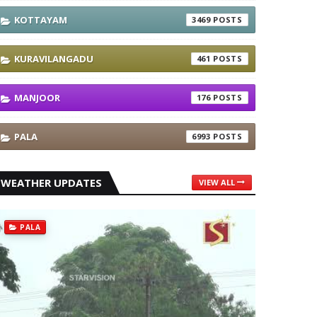
KOTTAYAM
3469
KURAVILANGADU
461
MANJOOR
176
PALA
6993
WEATHER UPDATES
VIEW ALL
PALA