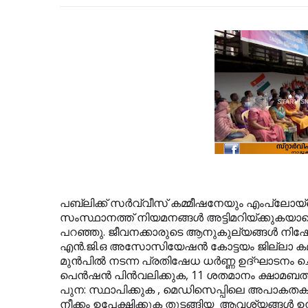
പബ്ലിക്ക് സര്‍വ്വീസ് കമ്മീഷനേയും എംപ്ലോയ്‌
സംസ്ഥാനത്ത് നിയമനങ്ങള്‍ അട്ടിമറിയ്ക്കുകയാണ
പറഞ്ഞു. ജീവനക്കാരുടെ ആനുകുല്യങ്ങള്‍ നിഷേ
എന്‍.ജി.ഒ അസോസിയേഷന്‍ കോട്ടയം ജില്ലാ കമ്മിറ
മുന്‍പില്‍ നടന്ന പ്രതിഷേധ ധര്‍ണ്ണ ഉദ്ഘാടനം
പെന്‍ഷന്‍ പിന്‍വലിക്കുക, 11 ശതമാനം ക്ഷാമബത്ത
പുന: സ്ഥാപിക്കുക , മെഡിസെപ്പിലെ അപാകതകള്‍ പ
നീക്കം ഉപേക്ഷിക്കുക തുടങ്ങിയ ആവശ്യങ്ങള്‍ ഉന്ന