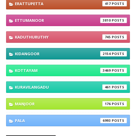
ERATTUPETTA
417
ETTUMANOOR
3810
KADUTHURUTHY
745
KIDANGOOR
2154
KOTTAYAM
3469
KURAVILANGADU
461
MANJOOR
176
PALA
6993