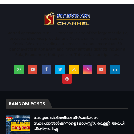
Started operations in 1996. Starvison is one of the largest cable TV,
broadband service provider and News channel in south central
Kerala. We are providing our services to about more than 50
panchayaths in Kottayam and Pathanamthitta districts including
Pala, Ettumanoor, Kottayam and Thiruvalla municipalities.
RANDOM POSTS
കോട്ടയം ജില്ലയിലെ വിദ്യാഭ്യാസ
സ്ഥാപനങ്ങള്‍ക്ക് നാളെ (ഓഗസ്റ്റ് 7, വെള്ളി) അവധി
പ്രഖ്യാപിച്ചു.