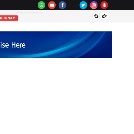
വെള്ളപ
KKUNNAM