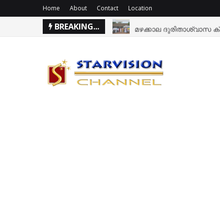
Home
About
Contact
Location
BREAKING...
മഴക്കാല ദുരിതാശ്വാസ ക
M