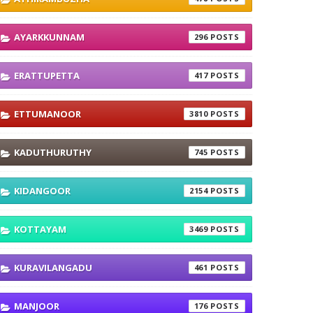
AYARKKUNNAM
296
ERATTUPETTA
417
ETTUMANOOR
3810
KADUTHURUTHY
745
KIDANGOOR
2154
KOTTAYAM
3469
KURAVILANGADU
461
MANJOOR
176