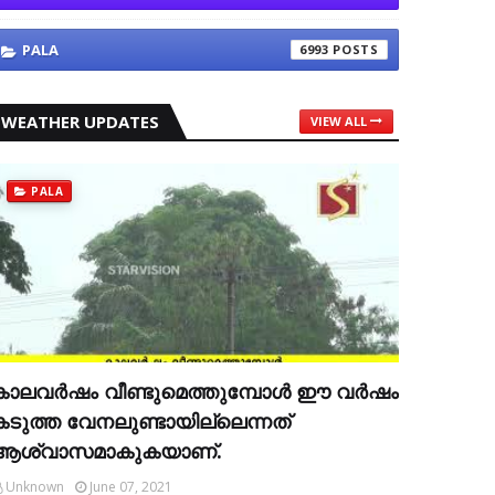
PALA
6993
WEATHER UPDATES
VIEW ALL
PALA
കാലവര്‍ഷം വീണ്ടുമെത്തുമ്പോള്‍ ഈ വര്‍ഷം
കടുത്ത വേനലുണ്ടായില്ലെന്നത്
ആശ്വാസമാകുകയാണ്.
Unknown
June 07, 2021