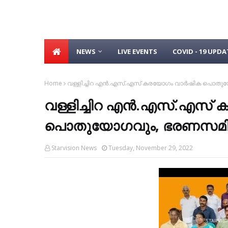
NEWS
LIVE EVENTS
COVID - 19 UPDA
Home
വള്ളിച്ചിറ എന്‍.എസ്.എസ് കരയോഗം വാര്‍ഷിക പൊതു
വള്ളിച്ചിറ എന്‍.എസ്.എസ്
പൊതുയോഗവും, ഭരണസമിതി
Starvision News
Tuesday, November 29, 2022