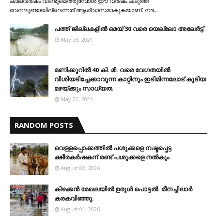
കാലവര്‍ഷം വീണ്ടുമെത്തുമ്പോള്‍ ഈ വര്‍ഷം കടുത്ത
വേനലുണ്ടായില്ലെന്നത് ആശ്വാസമാകുകയാണ്. നദ…
പത്ത് ജില്ലകളില്‍ മെയ് 30 വരെ യെല്ലോ അലേര്‍ട്ട്
May 26, 2021
മണിക്കൂറിൽ 40 കി. മീ. വരെ വേഗതയിൽ
വീശിയടിച്ചേക്കാവുന്ന കാറ്റിനും ഇടിമിന്നലോട് കൂടിയ
മഴയ്ക്കും സാധ്യത.
May 22, 2021
RANDOM POSTS
വെള്ളപ്പൊക്കത്തില്‍ പശുക്കളെ നഷ്ടപ്പെട്ട
ക്ഷീരകര്‍ഷകന് രണ്ട് പശുക്കളെ നല്‍കും
August 02, 2026
കിഴക്കന്‍ മേഖലയില്‍ ഉരുള്‍ പൊട്ടല്‍. മീനച്ചിലാര്‍
കരകവിഞ്ഞു.
August 01, 2026