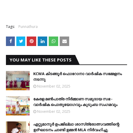
Tags:
Punnathura
YOU MAY LIKE THESE POSTS
KCWA കിടങ്ങൂര്‍ ഫൊറോനാ വാര്‍ഷിക സമ്മേളനം
നടന്നു
November 02, 2025
കേരള മണ്‍പാത്ര നിര്‍മ്മാണ സമുദായ സഭ -
വാര്‍ഷിക പൊതുയോഗവും കുടുംബ സംഗമവും
November 02, 2025
ഏറ്റുമാനൂര്‍ ഉപജില്ലാ ശാസ്‌ത്രോത്സവത്തിന്റെ
ഉദ്ഘാടനം ചാണ്ടി ഉമ്മന്‍ MLA നിര്‍വഹിച്ചു.