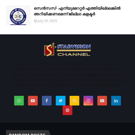
സെന്‍സസ്- എന്യുമറേറ്റര്‍ എത്തിയില്ലെങ്കില്‍
അറിയിക്കണമെന്ന് ജില്ലാ കളക്ടര്‍
July 29, 2026
Started operations in 1996. Starvison is one of the largest cable TV,
broadband service provider and News channel in south central
Kerala. We are providing our services to about more than 50
panchayaths in Kottayam and Pathanamthitta districts including
Pala, Ettumanoor, Kottayam and Thiruvalla municipalities.
RANDOM POSTS