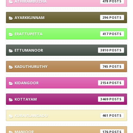
ATHIRAMBUZHA
478
AYARKKUNNAM
296
ERATTUPETTA
417
ETTUMANOOR
3810
KADUTHURUTHY
745
KIDANGOOR
2154
KOTTAYAM
3469
KURAVILANGADU
461
MANJOOR
176