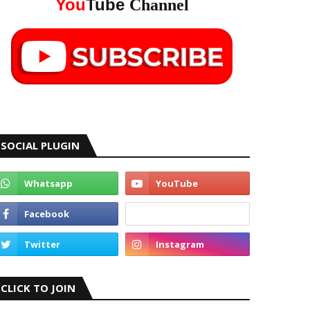
You
Tube
Channel
SOCIAL PLUGIN
CLICK TO JOIN