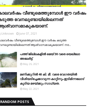
കാലവര്‍ഷം വീണ്ടുമെത്തുമ്പോള്‍ ഈ വര്‍ഷം
കടുത്ത വേനലുണ്ടായില്ലെന്നത്
ആശ്വാസമാകുകയാണ്.
Unknown
June 07, 2021
ാലവര്‍ഷം വീണ്ടുമെത്തുമ്പോള്‍ ഈ വര്‍ഷം കടുത്ത
േനലുണ്ടായില്ലെന്നത് ആശ്വാസമാകുകയാണ്. നദ…
പത്ത് ജില്ലകളില്‍ മെയ് 30 വരെ യെല്ലോ
അലേര്‍ട്ട്
May 26, 2021
മണിക്കൂറിൽ 40 കി. മീ. വരെ വേഗതയിൽ
വീശിയടിച്ചേക്കാവുന്ന കാറ്റിനും ഇടിമിന്നലോട്
കൂടിയ മഴയ്ക്കും സാധ്യത.
May 22, 2021
RANDOM POSTS