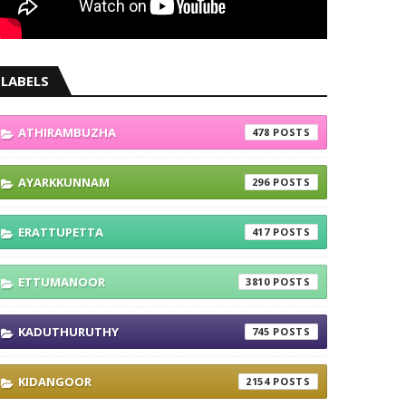
LABELS
ATHIRAMBUZHA
478
AYARKKUNNAM
296
ERATTUPETTA
417
ETTUMANOOR
3810
KADUTHURUTHY
745
KIDANGOOR
2154