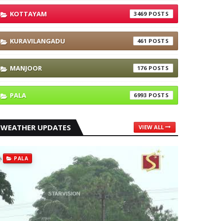
KOTTAYAM
3469
KURAVILANGADU
461
MANJOOR
176
PALA
6993
WEATHER UPDATES
VIEW ALL
PALA