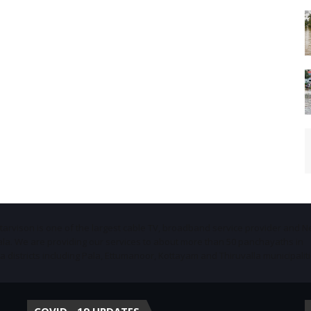
Starvison is one of the largest cable TV, broadband service provider and 
ala. We are providing our services to about more than 50 panchayaths in
districts including Pala, Ettumanoor, Kottayam and Thiruvalla municipaliti