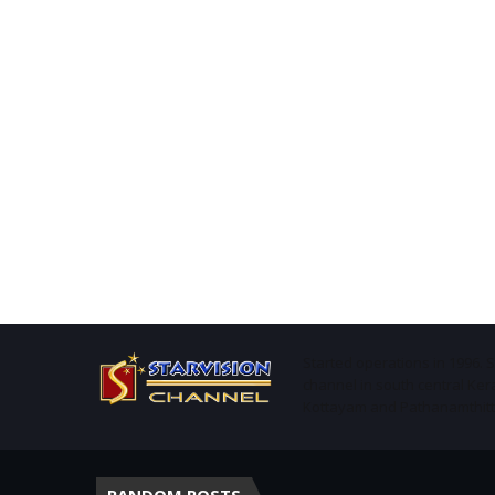
Started operations in 1996. 
channel in south central Ker
Kottayam and Pathanamthitta 