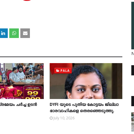
N
PALA
േയം ചര്‍ച്ച ഉടന്‍
DYFI യുടെ പുതിയ കോട്ടയം ജില്ലാ
ഭാരവാഹികളെ തെരഞ്ഞെടുത്തു.
July 10, 2026