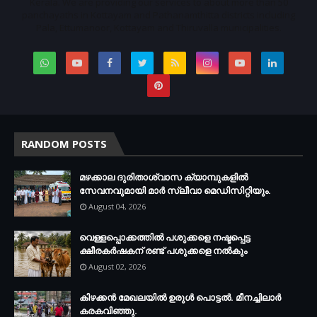
Kerala. We are providing our services to about more than 50
panchayaths in Kottayam and Pathanamthitta districts including
Pala, Ettumanoor, Kottayam and Thiruvalla municipalities.
RANDOM POSTS
മഴക്കാല ദുരിതാശ്വാസ ക്യാമ്പുകളിൽ
സേവനവുമായി മാർ സ്ലീവാ മെഡിസിറ്റിയും.
August 04, 2026
വെള്ളപ്പൊക്കത്തില്‍ പശുക്കളെ നഷ്ടപ്പെട്ട
ക്ഷീരകര്‍ഷകന് രണ്ട് പശുക്കളെ നല്‍കും
August 02, 2026
കിഴക്കന്‍ മേഖലയില്‍ ഉരുള്‍ പൊട്ടല്‍. മീനച്ചിലാര്‍
കരകവിഞ്ഞു.