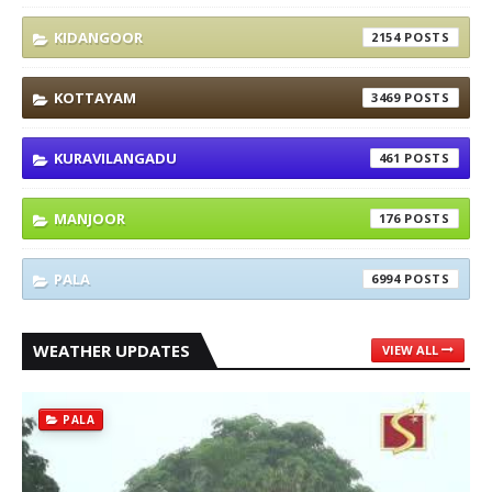
KIDANGOOR
2154
KOTTAYAM
3469
KURAVILANGADU
461
MANJOOR
176
PALA
6994
WEATHER UPDATES
VIEW ALL
PALA