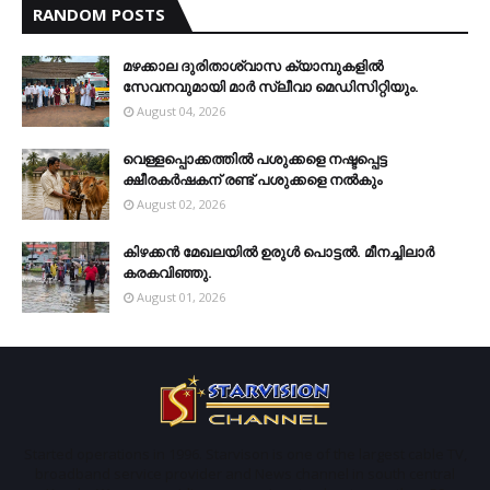
RANDOM POSTS
മഴക്കാല ദുരിതാശ്വാസ ക്യാമ്പുകളിൽ
സേവനവുമായി മാർ സ്ലീവാ മെഡിസിറ്റിയും.
August 04, 2026
വെള്ളപ്പൊക്കത്തില്‍ പശുക്കളെ നഷ്ടപ്പെട്ട
ക്ഷീരകര്‍ഷകന് രണ്ട് പശുക്കളെ നല്‍കും
August 02, 2026
കിഴക്കന്‍ മേഖലയില്‍ ഉരുള്‍ പൊട്ടല്‍. മീനച്ചിലാര്‍
കരകവിഞ്ഞു.
August 01, 2026
Started operations in 1996. Starvison is one of the largest cable TV,
broadband service provider and News channel in south central