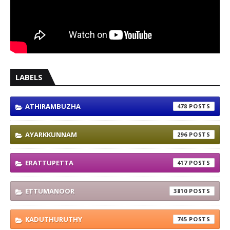
LABELS
ATHIRAMBUZHA
478
AYARKKUNNAM
296
ERATTUPETTA
417
ETTUMANOOR
3810
KADUTHURUTHY
745