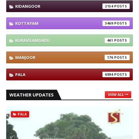
KIDANGOOR
2154
KOTTAYAM
3469
KURAVILANGADU
461
MANJOOR
176
PALA
6994
WEATHER UPDATES
VIEW ALL
PALA