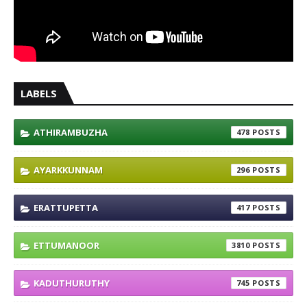
LABELS
ATHIRAMBUZHA
478
AYARKKUNNAM
296
ERATTUPETTA
417
ETTUMANOOR
3810
KADUTHURUTHY
745