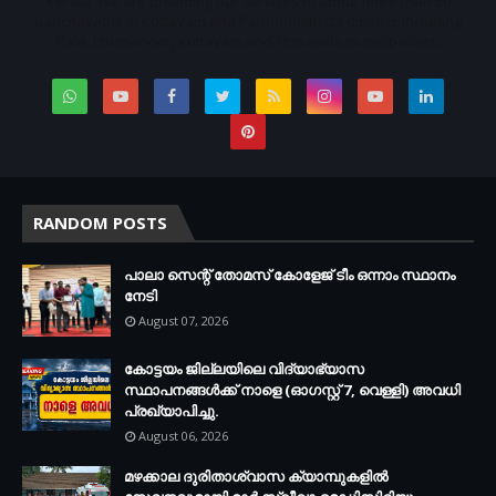
Kerala. We are providing our services to about more than 50
panchayaths in Kottayam and Pathanamthitta districts including
Pala, Ettumanoor, Kottayam and Thiruvalla municipalities.
RANDOM POSTS
പാലാ സെന്റ് തോമസ് കോളേജ് ടീം ഒന്നാം സ്ഥാനം
നേടി
August 07, 2026
കോട്ടയം ജില്ലയിലെ വിദ്യാഭ്യാസ
സ്ഥാപനങ്ങള്‍ക്ക് നാളെ (ഓഗസ്റ്റ് 7, വെള്ളി) അവധി
പ്രഖ്യാപിച്ചു.
August 06, 2026
മഴക്കാല ദുരിതാശ്വാസ ക്യാമ്പുകളിൽ