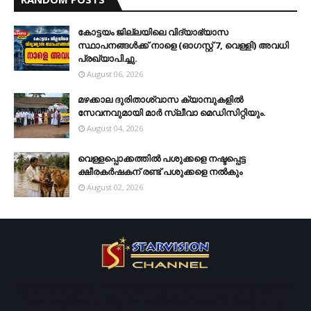
കോട്ടയം ജില്ലയിലെ വിദ്യാഭ്യാസ
സ്ഥാപനങ്ങള്‍ക്ക് നാളെ (ഓഗസ്റ്റ് 7, വെള്ളി) അവധി
പ്രഖ്യാപിച്ചു.
August 06, 2026
മഴക്കാല ദുരിതാശ്വാസ ക്യാമ്പുകളിൽ
സേവനവുമായി മാർ സ്ലീവാ മെഡിസിറ്റിയും.
August 04, 2026
വെള്ളപ്പൊക്കത്തില്‍ പശുക്കളെ നഷ്ടപ്പെട്ട
ക്ഷീരകര്‍ഷകന് രണ്ട് പശുക്കളെ നല്‍കും
August 02, 2026
Started operations in 1996. Starvison is one of the largest cable TV,
broadband service provider and News channel in south central