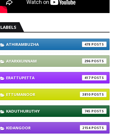
LABELS
ATHIRAMBUZHA
478
AYARKKUNNAM
296
ERATTUPETTA
417
ETTUMANOOR
3810
KADUTHURUTHY
745
KIDANGOOR
2154