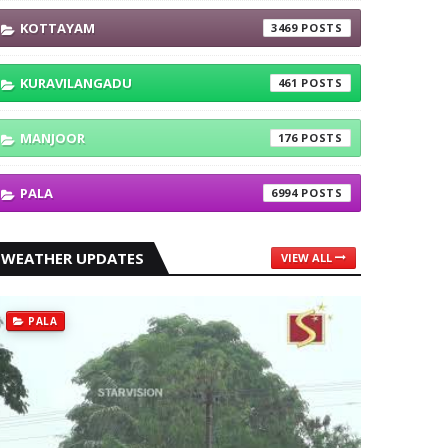
KOTTAYAM
3469
KURAVILANGADU
461
MANJOOR
176
PALA
6994
WEATHER UPDATES
VIEW ALL
PALA