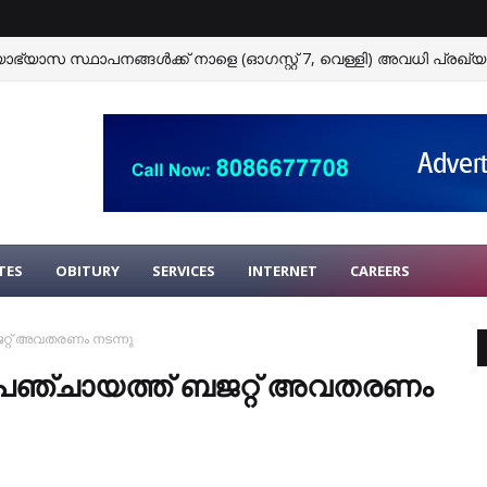
ഭ്യാസ സ്ഥാപനങ്ങള്‍ക്ക് നാളെ (ഓഗസ്റ്റ് 7, വെള്ളി) അവധി പ്രഖ്യാപ
TES
OBITURY
SERVICES
INTERNET
CAREERS
ജറ്റ് അവതരണം നടന്നു
രാമപഞ്ചായത്ത് ബജറ്റ് അവതരണം