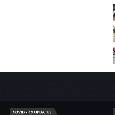
Starvison is one of the largest cable TV, broadband service provider and 
ala. We are providing our services to about more than 50 panchayaths in
districts including Pala, Ettumanoor, Kottayam and Thiruvalla municipaliti
COVID - 19 UPDATES