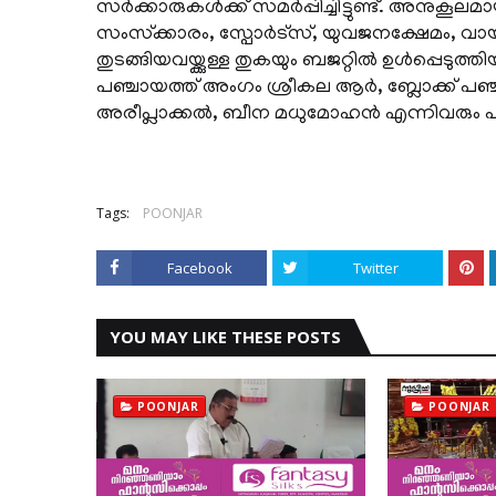
സര്‍ക്കാരുകള്‍ക്ക് സമര്‍പ്പിച്ചിട്ടുണ്ട്. അനുകൂല
സംസ്‌ക്കാരം, സ്പോര്‍ട്സ്, യുവജനക്ഷേമം, 
തുടങ്ങിയവയ്ക്കുള്ള തുകയും ബജറ്റില്‍ ഉള്‍പ്പെടുത
പഞ്ചായത്ത് അംഗം ശ്രീകല ആര്‍, ബ്ലോക്ക് പഞ
അരീപ്ലാക്കല്‍, ബീന മധുമോഹന്‍ എന്നിവരും പങ്
Tags:
POONJAR
Facebook
Twitter
YOU MAY LIKE THESE POSTS
POONJAR
POONJAR