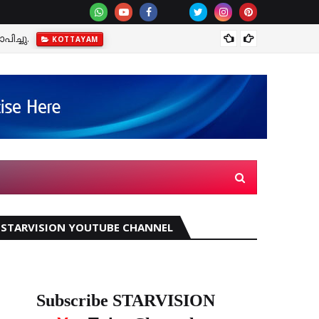
ിച്ചു.
മഴക്ക
KOTTAYAM
STARVISION YOUTUBE CHANNEL
Subscribe STARVISION