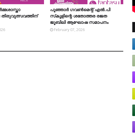
‍മ്മശാസ്താ
പൂഞ്ഞാര്‍ ഗവണ്‍മെന്റ് എല്‍.പി
 തിരുവുത്സവത്തിന്
സ്‌കൂളിന്റെ ശതോത്തര രജത
ജൂബിലി ആഘോഷ സമാപനം
026
February 07, 2026