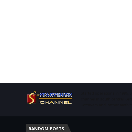
Started operations in 1996. 
channel in south central Ker
Kottayam and Pathanamthitta 
RANDOM POSTS