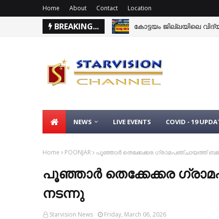
Home
About
Contact
Location
BREAKING...
കോട്ടയം ജില്ലയിലെ വിദ്യാ
NEWS
LIVE EVENTS
COVID - 19 UPDA
Home
POONJAR
പൂഞ്ഞാര്‍ തെക്കേക്കര ഗ്രാമപഞ്ചായത്ത് ബ
പൂഞ്ഞാര്‍ തെക്കേക്കര ഗ്
നടന്നു
Starvision News
Friday, March 06, 2026