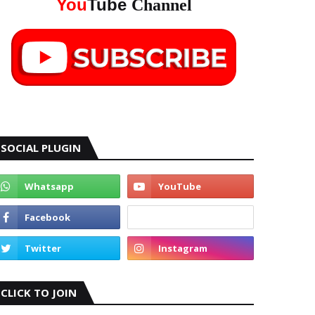
You
Tube
Channel
SOCIAL PLUGIN
CLICK TO JOIN