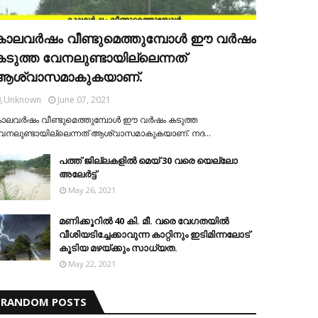
കാലവര്‍ഷം വീണ്ടുമെത്തുമ്പോള്‍ ഈ വര്‍ഷം
കടുത്ത വേനലുണ്ടായില്ലെന്നത്
ആശ്വാസമാകുകയാണ്.
Unknown
June 07, 2021
ാലവര്‍ഷം വീണ്ടുമെത്തുമ്പോള്‍ ഈ വര്‍ഷം കടുത്ത
േനലുണ്ടായില്ലെന്നത് ആശ്വാസമാകുകയാണ്. നദ…
പത്ത് ജില്ലകളില്‍ മെയ് 30 വരെ യെല്ലോ
അലേര്‍ട്ട്
May 26, 2021
മണിക്കൂറിൽ 40 കി. മീ. വരെ വേഗതയിൽ
വീശിയടിച്ചേക്കാവുന്ന കാറ്റിനും ഇടിമിന്നലോട്
കൂടിയ മഴയ്ക്കും സാധ്യത.
May 22, 2021
RANDOM POSTS