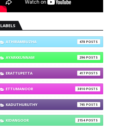
LABELS
ATHIRAMBUZHA
478
AYARKKUNNAM
296
ERATTUPETTA
417
ETTUMANOOR
3810
KADUTHURUTHY
745
KIDANGOOR
2154