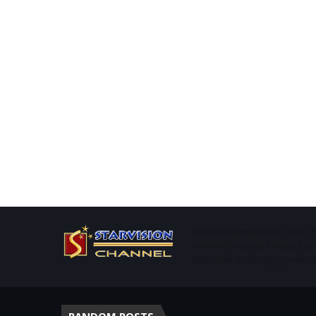
Started operations in 1996. 
channel in south central Ker
Kottayam and Pathanamthitta 