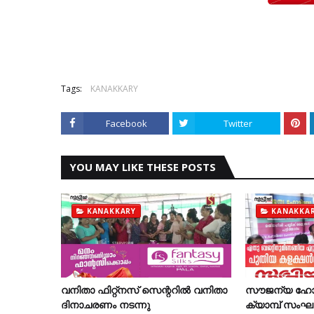
Tags:
KANAKKARY
Facebook
Twitter
YOU MAY LIKE THESE POSTS
KANAKKARY
KANAKKA
വനിതാ ഫിറ്റ്‌നസ് സെന്ററില്‍ വനിതാ
സൗജന്യ ഹോമ
ദിനാചരണം നടന്നു
ക്യാമ്പ് സംഘടിപ