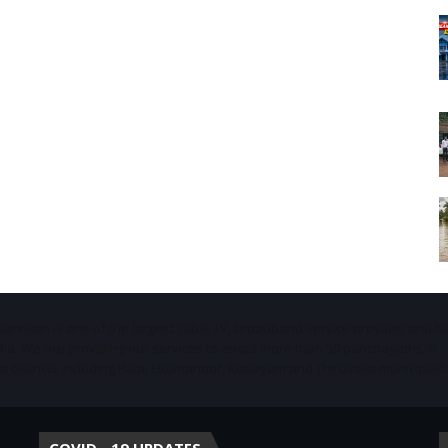
Starvison is one of the largest cable TV, broadband service provider and 
ala. We are providing our services to about more than 50 panchayaths in
districts including Pala, Ettumanoor, Kottayam and Thiruvalla municipaliti