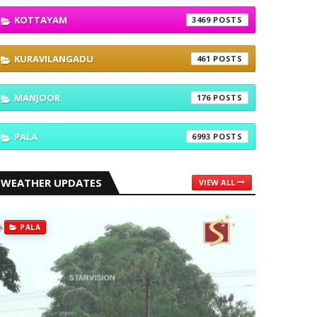
KOTTAYAM
3469
KURAVILANGADU
461
MANJOOR
176
PALA
6993
WEATHER UPDATES
VIEW ALL
PALA