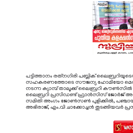
പട്ടിത്താനം രത്‌നഗിരി പബ്ലിക് ലൈബ്രറിയുട
സഹകരണത്തോടെ സൗജന്യ ഹോമിയോ മെഡിക്കല്‍ 
നടന്ന ക്യാമ്പ് താലൂക്ക് ലൈബ്രറി കൗണ്‍സില്
ലൈബ്രറി പ്രസിഡണ്ട് ഫ്രാന്‍സിസ് ജോര്‍ജ് 
സമിതി അംഗം ജോണ്‍സണ്‍ പുളിക്കില്‍, പഞ്ച
അഭിരാജ്, എം.വി ചാക്കോച്ചന്‍ തുടങ്ങിയവര്‍ പ്രസ