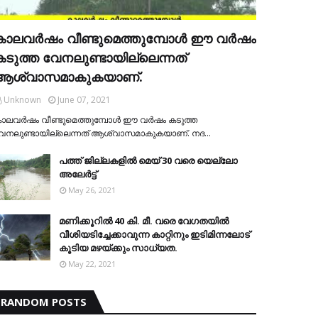
കാലവര്‍ഷം വീണ്ടുമെത്തുമ്പോള്‍ ഈ വര്‍ഷം
കടുത്ത വേനലുണ്ടായില്ലെന്നത്
ആശ്വാസമാകുകയാണ്.
Unknown
June 07, 2021
ാലവര്‍ഷം വീണ്ടുമെത്തുമ്പോള്‍ ഈ വര്‍ഷം കടുത്ത
േനലുണ്ടായില്ലെന്നത് ആശ്വാസമാകുകയാണ്. നദ…
പത്ത് ജില്ലകളില്‍ മെയ് 30 വരെ യെല്ലോ
അലേര്‍ട്ട്
May 26, 2021
മണിക്കൂറിൽ 40 കി. മീ. വരെ വേഗതയിൽ
വീശിയടിച്ചേക്കാവുന്ന കാറ്റിനും ഇടിമിന്നലോട്
കൂടിയ മഴയ്ക്കും സാധ്യത.
May 22, 2021
RANDOM POSTS