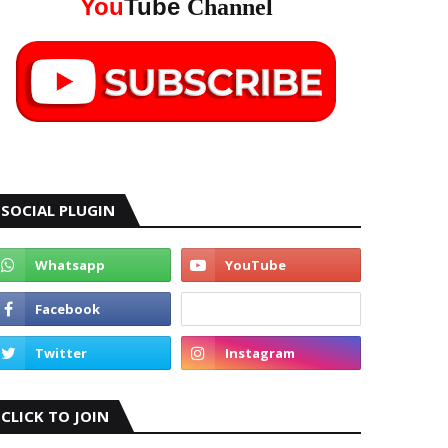
You
Tube
Channel
SOCIAL PLUGIN
CLICK TO JOIN