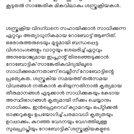
കൂടുതൽ സാങ്കേതിക മികവിലാകും ശസ്ത്രക്രിയകൾ.
ശസ്ത്രക്രിയ വി​ദ​ഗ്ധനെ സഹായിക്കാൻ സാധിക്കുന്ന
ഏറ്റവും അത്യാധുനികമായ റോബോട്ട് ആണിത്.
ഒരോരുത്തരുടെയും മുട്ടുമായി ബന്ധപ്പെട്ട
വിശദാംശങ്ങളും ഡാറ്റയും ശേഖരിച്ച് ഏറ്റവും
അനുയോജ്യമായ ഇംപ്ലാന്റ് തിരഞ്ഞെടുക്കാൻ
റോബോട്ടിക് സാങ്കേതികവിദ്യയിലൂടെ
സാധിക്കുമെന്നതാണ് വെല്ലീസ് റോബോട്ടിന്റെ
പ്രത്യേകത. ശസ്ത്രകിയ സമയത്ത് തൽസമയ
വിവരങ്ങൾ നൽകാൻ കഴിയുന്നതിനാൽ കൃത്യമായ
തീരുമാനങ്ങൾ എടുക്കാൻ സാധിക്കുകയും കേടായ
അസ്ഥിഭാ​ഗങ്ങൾ കൃത്യമായി നീക്കം ചെയ്യാനും
സാധിക്കും. ഇൻഫ്രെറെഡ് ക്യാമറയും ഒപ്റ്റിക്കൽ
ട്രാക്കറുകളും ഉപയോ​ഗിച്ച് പരമാവധി കൃത്യതയും
ഉറപ്പാക്കും. കുറഞ്ഞ വേദനയും വേ​ഗത്തിലുള്ള
സുഖപ്രാപ്തിയും റോബോട്ടിക് ശസ്ത്രക്രിയകളുടെ