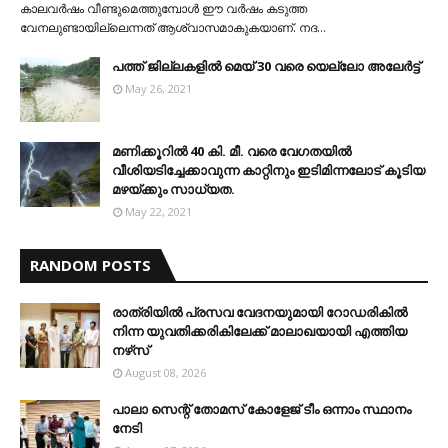
കാലവര്‍ഷം വീണ്ടുമെത്തുമ്പോള്‍ ഈ വര്‍ഷം കടുത്ത
വേനലുണ്ടായില്ലെന്നത് ആശ്വാസമാകുകയാണ്. നദ…
പത്ത് ജില്ലകളില്‍ മെയ് 30 വരെ യെല്ലോ അലേര്‍ട്ട്
May 26, 2021
മണിക്കൂറിൽ 40 കി. മീ. വരെ വേഗതയിൽ
വീശിയടിച്ചേക്കാവുന്ന കാറ്റിനും ഇടിമിന്നലോട് കൂടിയ
മഴയ്ക്കും സാധ്യത.
May 22, 2021
RANDOM POSTS
രാത്രിയില്‍ പ്രസവ വേദനയുമായി റോഡരികില്‍
നിന്ന യുവതിക്കരികിലേക്ക് മാലാഖയായി എത്തിയ
നഴ്‌സ്
August 08, 2026
പാലാ സെന്റ് തോമസ് കോളേജ് ടീം ഒന്നാം സ്ഥാനം
നേടി