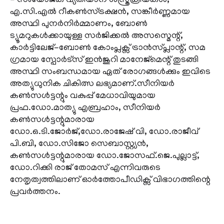
- സംയോജക വ്യതിയാന ശസ്ത്രക്രിയകൾ,
എ.സി.എൽ റീകൺസ്ട്രക്ഷൻ, സങ്കീർണ്ണമായ
അസ്ഥി പുനർനിർമ്മാണം, ബോൺ
ട്യൂമറുകൾക്കായുള്ള സർജിക്കൽ അസസ്മെന്റ്,
കാർട്ടിലേജ്-ബോൺ കോംപ്ലക്സ് ട്രാൻസ്‌പ്ലാന്റ്, സമ​
ഗ്രമായ സ്പോർട്സ് ഇൻജുറി മാനേജ്മെന്റ് തുടങ്ങി
അസ്ഥി സംബന്ധമായ ഏത് രോ​ഗങ്ങൾക്കും ഇവിടെ
അത്യുധുനിക ചികിത്സ ലഭ്യമാണ്.സീനിയർ
കൺസൾട്ടന്റും വകുപ്പ് മേധാവിയുമായ
പ്രഫ.ഡോ.മാത്യു എബ്രഹാം, സീനിയർ
കൺസൾട്ടന്റുമാരായ
ഡോ.ഒ.ടി.ജോർജ്,ഡോ.രാജേഷ് വി, ഡോ.രാജീവ്
പി.ബി, ഡോ.സിജോ സെബാസ്റ്റ്യൻ,
കൺസൾട്ടന്റുമാരായ ഡോ.ജോസഫ്.ജെ.പുല്ലാട്ട്,
ഡോ.റിക്കി രാജ് തോമസ് എന്നിവരുടെ
നേതൃത്വത്തിലാണ് ഓർത്തോപീഡിക്സ് വിഭാ​ഗത്തിന്റെ
പ്രവർത്തനം.