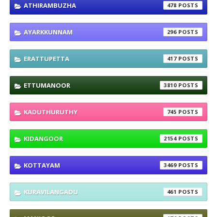
ATHIRAMBUZHA
478
AYARKKUNNAM
296
ERATTUPETTA
417
ETTUMANOOR
3810
KADUTHURUTHY
745
KIDANGOOR
2154
KOTTAYAM
3469
KURAVILANGADU
461