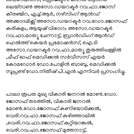
ഓപ്പറേഷൻസ്, പ്രൊജക്ടസ് ലീ​ഗൽ ആൻഡ്
ലെയ്സൺ അസോ.ഡയറക്ടർ റവ.ഫാ.ജോസ്
കീരഞ്ചിറ, എച്ച്.ആർ, നഴ്സിം​ഗ് ആൻഡ്
അക്കാദമിക്സ് അസോ.ഡയറക്ടർ റവ.ഡോ.ജോസഫ്
കരികുളം, ആയുഷ് വിഭാ​ഗം അസോ.ഡയറക്ടർ
റവ.ഫാ.മാത്യു ചേന്നാട്ട്, ബ്രാൻഡിം​ഗ് ആൻഡ്
ഹെൽത്ത് കെയർ പ്രമോഷൻസ്, ഐ.ടി
അസോ.ഡയറക്ടർ റവ.ഫാ.മാത്യു തുരുത്തിപ്പള്ളിൽ
,ചീഫ് ഓഫ് മെഡിക്കൽ സർവീസസ് എയർ
കോമഡോർ ഡോ.പോളിൻ ബാബു, മെഡിക്കൽ
സൂപ്രണ്ട് ഡോ.നിതീഷ് പി.എൻ എന്നിവർ പ്രസം​ഗിച്ചു.
പാലാ രൂപത മുഖ്യ വികാരി ജനറൽ മോൺ.ഡോ.
ജോസഫ് തടത്തിൽ, വികാരി ജനറൽ
മോൺ.ഡോ.ജോസഫ് കണിയോടിക്കൽ,
വെരി.റവ.ഫാ.ജോസഫ് കുഴിഞ്ഞാലിൽ
,വെരി.റവ.ഫാ.ജോസഫ് കുറ്റിയാങ്കൽ,
വെരി.റവ.ഫാ.ജോസഫ് മുത്തനാട്ട്,