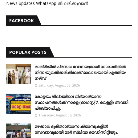
News updates WhatsApp ൽ ലഭിക്കുവാൻ
FACEBOOK
POPULAR POSTS
രാത്രിയില്‍ പ്രസവ വേദനയുമായി റോഡരികില്‍
നിന്ന യുവതിക്കരികിലേക്ക് മാലാഖയായി എത്തിയ
നഴ്‌സ്
Saturday, August 08, 2026
കോട്ടയം ജില്ലയിലെ വിദ്യാഭ്യാസ
സ്ഥാപനങ്ങള്‍ക്ക് നാളെ (ഓഗസ്റ്റ് 7, വെള്ളി) അവധി
പ്രഖ്യാപിച്ചു.
Thursday, August 06, 2026
മഴക്കാല ദുരിതാശ്വാസ ക്യാമ്പുകളിൽ
സേവനവുമായി മാർ സ്ലീവാ മെഡിസിറ്റിയും.