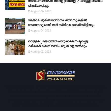
സ്ഥാപനങ്ങള്‍ക്ക് നാളെ (ഓഗസ്റ്റ് 7, വെള്ളി) അവധി
പ്രഖ്യാപിച്ചു.
August 06, 2026
മഴക്കാല ദുരിതാശ്വാസ ക്യാമ്പുകളിൽ
സേവനവുമായി മാർ സ്ലീവാ മെഡിസിറ്റിയും.
August 04, 2026
വെള്ളപ്പൊക്കത്തില്‍ പശുക്കളെ നഷ്ടപ്പെട്ട
ക്ഷീരകര്‍ഷകന് രണ്ട് പശുക്കളെ നല്‍കും
August 02, 2026
Started operations in 1996. Starvison is one of the largest cable TV,
broadband service provider and News channel in south central
Kerala. We are providing our services to about more than 50
panchayaths in Kottayam and Pathanamthitta districts including
Pala, Ettumanoor, Kottayam and Thiruvalla municipalities.