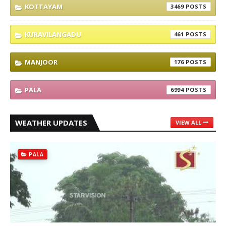
KOTTAYAM
3469
KURAVILANGADU
461
MANJOOR
176
PALA
6994
WEATHER UPDATES
VIEW ALL
PALA