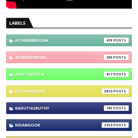
LABELS
ATHIRAMBUZHA
478
AYARKKUNNAM
296
ERATTUPETTA
417
ETTUMANOOR
3810
KADUTHURUTHY
745
KIDANGOOR
2154