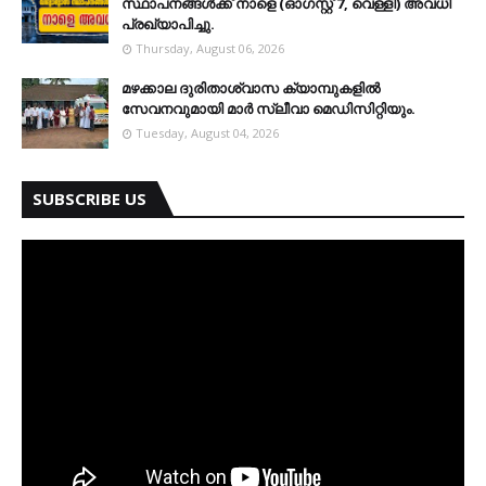
സ്ഥാപനങ്ങള്‍ക്ക് നാളെ (ഓഗസ്റ്റ് 7, വെള്ളി) അവധി
പ്രഖ്യാപിച്ചു.
Thursday, August 06, 2026
മഴക്കാല ദുരിതാശ്വാസ ക്യാമ്പുകളിൽ
സേവനവുമായി മാർ സ്ലീവാ മെഡിസിറ്റിയും.
Tuesday, August 04, 2026
SUBSCRIBE US