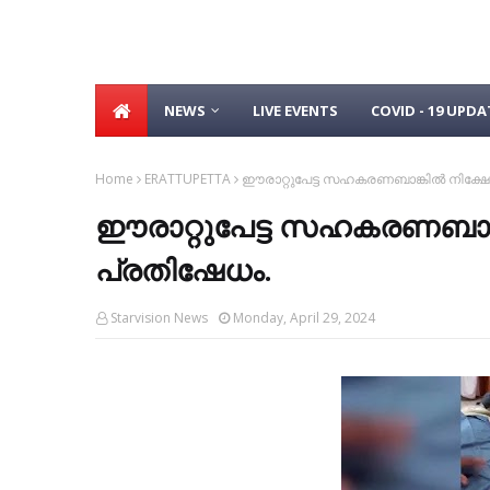
NEWS
LIVE EVENTS
COVID - 19 UPDA
Home
ERATTUPETTA
ഈരാറ്റുപേട്ട സഹകരണബാങ്കില്‍ നിക്
ഈരാറ്റുപേട്ട സഹകരണബാങ്
പ്രതിഷേധം.
Starvision News
Monday, April 29, 2024