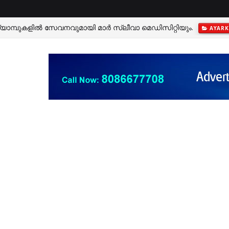
കളെ നഷ്ടപ്പെട്ട ക്ഷീരകര്‍ഷകന് രണ്ട് പശുക്കളെ നല്‍കും
TEEKOY