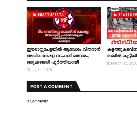
ERATTUPETTA
ERATTUP
ഈരാറ്റുപേട്ടയിൽ ആവേശം വിതറാൻ
കളത്തൂകടവിന്
അഖില കേരള വടംവലി മത്സരം;
തമ്മില്‍ കൂട്ടിയിട
ഒരുക്കങ്ങൾ പൂർത്തിയായി
March 02, 202
July 14, 2026
POST A COMMENT
0 Comments