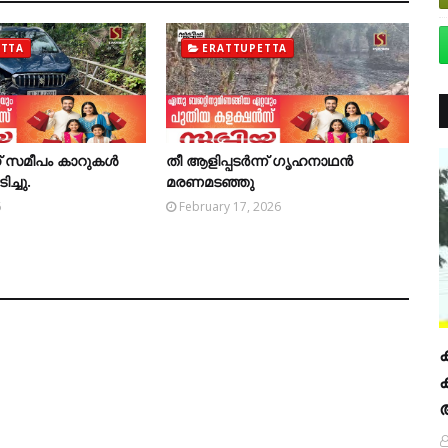
ETTA
ERATTUPETTA
 സമീപം കാറുകള്‍
തീ ആളിപ്പടര്‍ന്ന് ഗൃഹനാഥന്‍
ിച്ചു.
മരണമടഞ്ഞു
6
February 17, 2026