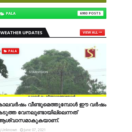
PALA
6993
WEATHER UPDATES
VIEW ALL
PALA
കാലവര്‍ഷം വീണ്ടുമെത്തുമ്പോള്‍ ഈ വര്‍ഷം
കടുത്ത വേനലുണ്ടായില്ലെന്നത്
ആശ്വാസമാകുകയാണ്.
Unknown
June 07, 2021