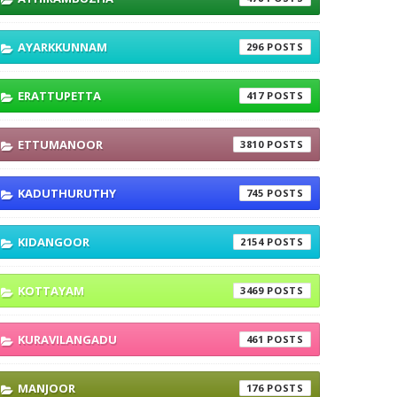
AYARKKUNNAM
296
ERATTUPETTA
417
ETTUMANOOR
3810
KADUTHURUTHY
745
KIDANGOOR
2154
KOTTAYAM
3469
KURAVILANGADU
461
MANJOOR
176