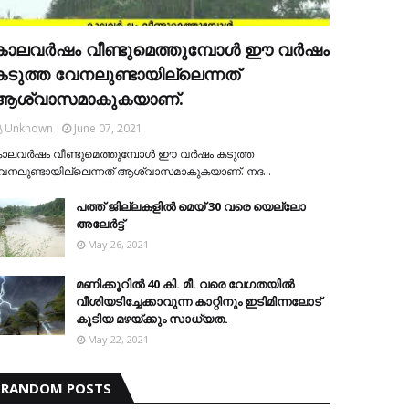
കാലവര്‍ഷം വീണ്ടുമെത്തുമ്പോള്‍ ഈ വര്‍ഷം
കടുത്ത വേനലുണ്ടായില്ലെന്നത്
ആശ്വാസമാകുകയാണ്.
Unknown
June 07, 2021
ാലവര്‍ഷം വീണ്ടുമെത്തുമ്പോള്‍ ഈ വര്‍ഷം കടുത്ത
േനലുണ്ടായില്ലെന്നത് ആശ്വാസമാകുകയാണ്. നദ…
പത്ത് ജില്ലകളില്‍ മെയ് 30 വരെ യെല്ലോ
അലേര്‍ട്ട്
May 26, 2021
മണിക്കൂറിൽ 40 കി. മീ. വരെ വേഗതയിൽ
വീശിയടിച്ചേക്കാവുന്ന കാറ്റിനും ഇടിമിന്നലോട്
കൂടിയ മഴയ്ക്കും സാധ്യത.
May 22, 2021
RANDOM POSTS