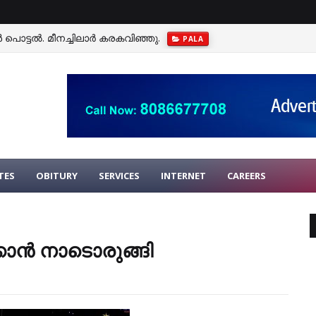
 പൊട്ടല്‍. മീനച്ചിലാര്‍ കരകവിഞ്ഞു.
PALA
TES
OBITURY
SERVICES
INTERNET
CAREERS
ാന്‍ നാടൊരുങ്ങി