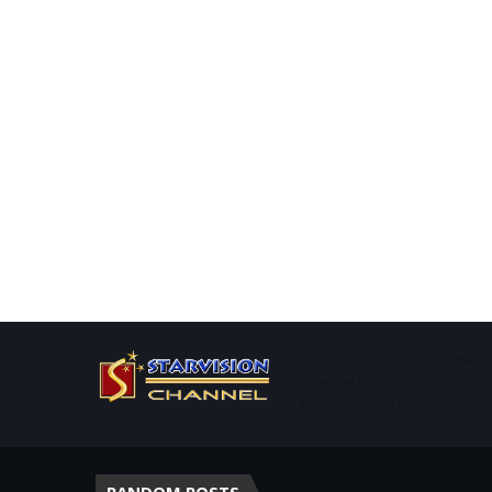
Started operations in 1996. 
channel in south central Ker
Kottayam and Pathanamthitta 