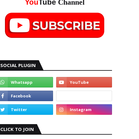
You
Tube
Channel
SOCIAL PLUGIN
CLICK TO JOIN