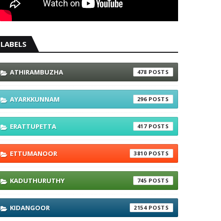
LABELS
ATHIRAMBUZHA
478
AYARKKUNNAM
296
ERATTUPETTA
417
ETTUMANOOR
3810
KADUTHURUTHY
745
KIDANGOOR
2154