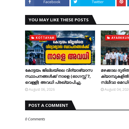
Facebook
Twitter
YOU MAY LIKE THESE POSTS
KOTTAYAM
AYARKKU
കോട്ടയം ജില്ലയിലെ വിദ്യാഭ്യാസ
മഴക്കാല ദുര
സ്ഥാപനങ്ങള്‍ക്ക് നാളെ (ഓഗസ്റ്റ് 7,
ക്യാമ്പുകളി
വെള്ളി) അവധി പ്രഖ്യാപിച്ചു.
സ്ലീവാ മെഡിസ
August 06, 2026
August 04, 202
POST A COMMENT
0 Comments