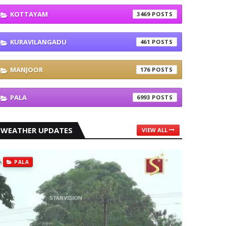
KOTTAYAM
3469
KURAVILANGADU
461
MANJOOR
176
PALA
6993
WEATHER UPDATES
VIEW ALL
PALA