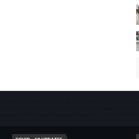
Starvison is one of the largest cable TV, broadband service provider and 
ala. We are providing our services to about more than 50 panchayaths in
districts including Pala, Ettumanoor, Kottayam and Thiruvalla municipaliti