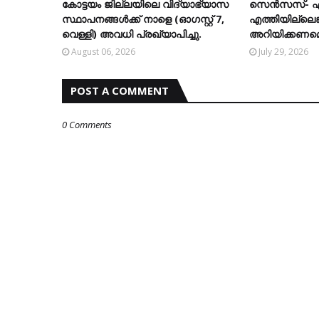
കോട്ടയം ജില്ലയിലെ വിദ്യാഭ്യാസ
സെന്‍സസ്- എന
സ്ഥാപനങ്ങള്‍ക്ക് നാളെ (ഓഗസ്റ്റ് 7,
എത്തിയില്ലെങ്ക
വെള്ളി) അവധി പ്രഖ്യാപിച്ചു.
അറിയിക്കണമെന്
August 06, 2026
July 29, 2026
POST A COMMENT
0 Comments