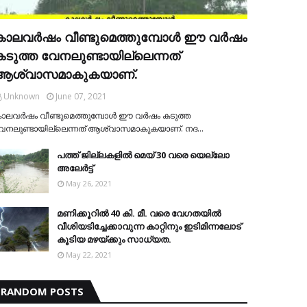
കാലവര്‍ഷം വീണ്ടുമെത്തുമ്പോള്‍ ഈ വര്‍ഷം
കടുത്ത വേനലുണ്ടായില്ലെന്നത്
ആശ്വാസമാകുകയാണ്.
Unknown
June 07, 2021
ാലവര്‍ഷം വീണ്ടുമെത്തുമ്പോള്‍ ഈ വര്‍ഷം കടുത്ത
േനലുണ്ടായില്ലെന്നത് ആശ്വാസമാകുകയാണ്. നദ…
പത്ത് ജില്ലകളില്‍ മെയ് 30 വരെ യെല്ലോ
അലേര്‍ട്ട്
May 26, 2021
മണിക്കൂറിൽ 40 കി. മീ. വരെ വേഗതയിൽ
വീശിയടിച്ചേക്കാവുന്ന കാറ്റിനും ഇടിമിന്നലോട്
കൂടിയ മഴയ്ക്കും സാധ്യത.
May 22, 2021
RANDOM POSTS