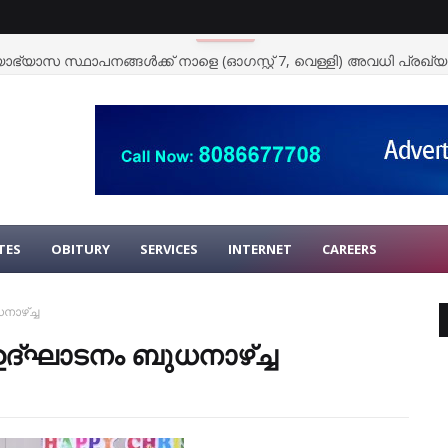
ഭ്യാസ സ്ഥാപനങ്ങള്‍ക്ക് നാളെ (ഓഗസ്റ്റ് 7, വെള്ളി) അവധി പ്രഖ്യാപ
TES
OBITURY
SERVICES
INTERNET
CAREERS
ാഴ്ച്ച
ഉദ്ഘാടനം ബുധനാഴ്ച്ച