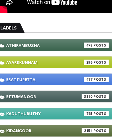
LABELS
ATHIRAMBUZHA
478
AYARKKUNNAM
296
ERATTUPETTA
417
ETTUMANOOR
3810
KADUTHURUTHY
745
KIDANGOOR
2154