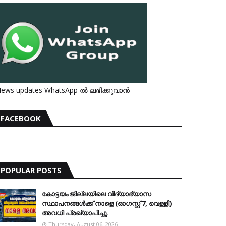
ews updates WhatsApp ൽ ലഭിക്കുവാൻ
FACEBOOK
POPULAR POSTS
കോട്ടയം ജില്ലയിലെ വിദ്യാഭ്യാസ
സ്ഥാപനങ്ങള്‍ക്ക് നാളെ (ഓഗസ്റ്റ് 7, വെള്ളി)
അവധി പ്രഖ്യാപിച്ചു.
Thursday, August 06, 2026