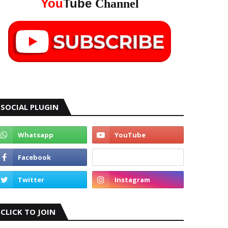
You
Tube
Channel
SOCIAL PLUGIN
CLICK TO JOIN