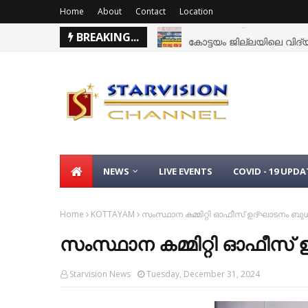
Home
About
Contact
Location
BREAKING...
കോട്ടയം ജില്ലയിലെ വിദ്യാ
NEWS
LIVE EVENTS
COVID - 19 UPDA
Home
KOTTAYAM
സംസ്ഥാന കമ്മിറ്റി ഓഫീസ് ഉദ്ഘാടനം ബുധന
സംസ്ഥാന കമ്മിറ്റി ഓഫീസ് 
Starvision News
Tuesday, December 31, 2024