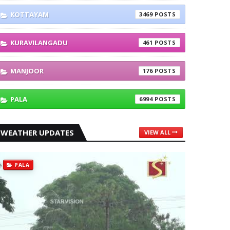
KOTTAYAM
3469
KURAVILANGADU
461
MANJOOR
176
PALA
6994
WEATHER UPDATES
VIEW ALL
PALA