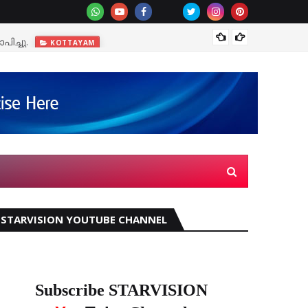
ിച്ചു.
മഴക്ക
KOTTAYAM
STARVISION YOUTUBE CHANNEL
Subscribe STARVISION