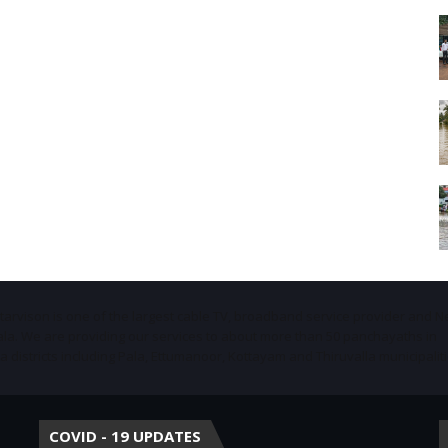
Starvison is one of the largest cable TV, broadband service provider and 
ala. We are providing our services to about more than 50 panchayaths in
districts including Pala, Ettumanoor, Kottayam and Thiruvalla municipaliti
COVID - 19 UPDATES