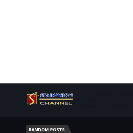
Started operations in 1996. 
channel in south central Ker
Kottayam and Pathanamthitta 
RANDOM POSTS