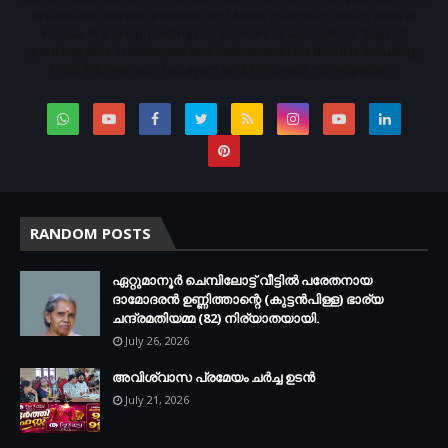
broadband service provider and News channel in south central
Kerala. We are providing our services to about more than 50
panchayaths in Kottayam and Pathanamthitta districts including
Pala, Ettumanoor, Kottayam and Thiruvalla municipalities.
RANDOM POSTS
ഏറ്റുമാനൂര്‍ ചെമ്പിലോട്ട് വീട്ടില്‍ പരേതനായ
ദാമോദരന്‍ ഉണ്ണിത്താന്റെ (കുട്ടന്‍പിള്ള) ഭാര്യ
ചന്ദ്രമതിയമ്മ (82) നിര്യാതയായി.
July 26, 2026
അവിശ്വാസ പ്രമേയം ചര്‍ച്ച ഉടന്‍
July 21, 2026