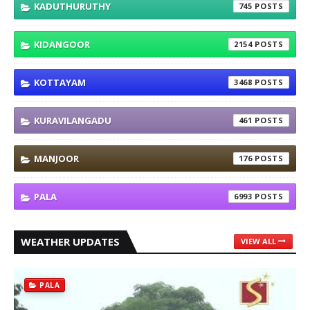
KADUTHURUTHY
745
KIDANGOOR
2154
KOTTAYAM
3468
KURAVILANGADU
461
MANJOOR
176
PALA
6993
WEATHER UPDATES
VIEW ALL
PALA