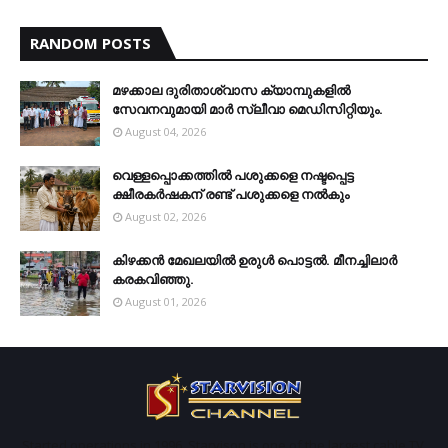
RANDOM POSTS
മഴക്കാല ദുരിതാശ്വാസ ക്യാമ്പുകളിൽ
സേവനവുമായി മാർ സ്ലീവാ മെഡിസിറ്റിയും.
August 04, 2026
വെള്ളപ്പൊക്കത്തില്‍ പശുക്കളെ നഷ്ടപ്പെട്ട
ക്ഷീരകര്‍ഷകന് രണ്ട് പശുക്കളെ നല്‍കും
August 02, 2026
കിഴക്കന്‍ മേഖലയില്‍ ഉരുള്‍ പൊട്ടല്‍. മീനച്ചിലാര്‍
കരകവിഞ്ഞു.
August 01, 2026
Started operations in 1996. Starvison is one of the largest cable TV,