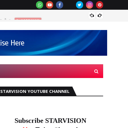
ിച്ചു.
മഴക്ക
KOTTAYAM
STARVISION YOUTUBE CHANNEL
Subscribe STARVISION