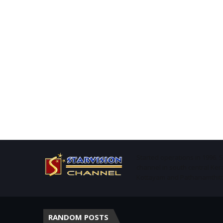
Started operations in 1996. 
channel in south central Ker
Kottayam and Pathanamthitta 
RANDOM POSTS