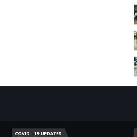
Starvison is one of the largest cable TV, broadband service provider and 
ala. We are providing our services to about more than 50 panchayaths in
districts including Pala, Ettumanoor, Kottayam and Thiruvalla municipaliti
COVID - 19 UPDATES