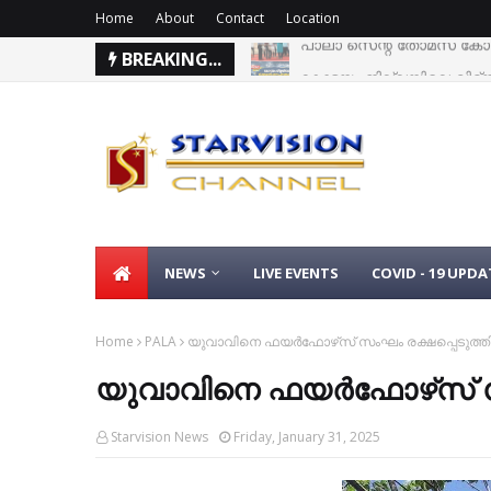
Home
About
Contact
Location
BREAKING...
കോട്ടയം ജില്ലയിലെ വിദ്യാ
NEWS
LIVE EVENTS
COVID - 19 UPDA
Home
PALA
യുവാവിനെ ഫയര്‍ഫോഴ്‌സ് സംഘം രക്ഷപ്പെടുത്ത
യുവാവിനെ ഫയര്‍ഫോഴ്‌സ് സ
Starvision News
Friday, January 31, 2025