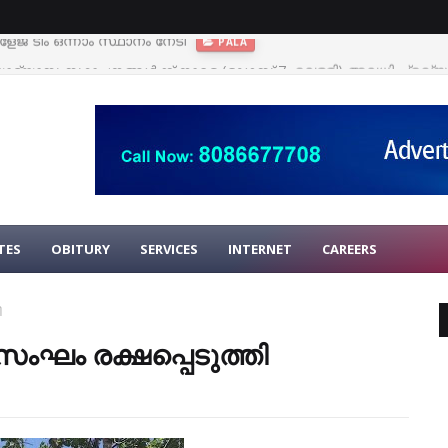
ഭ്യാസ സ്ഥാപനങ്ങള്‍ക്ക് നാളെ (ഓഗസ്റ്റ് 7, വെള്ളി) അവധി പ്രഖ്യാപ
TES
OBITURY
SERVICES
INTERNET
CAREERS
ി
ംഘം രക്ഷപ്പെടുത്തി