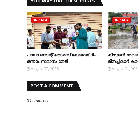
YOU MAY LIKE THESE POSTS
PALA
PALA
പാലാ സെന്റ് തോമസ് കോളേജ് ടീം
കിഴക്കന്‍ മേഖല
ഒന്നാം സ്ഥാനം നേടി
മീനച്ചിലാര്‍ 
August 07, 2026
August 01, 202
POST A COMMENT
0 Comments