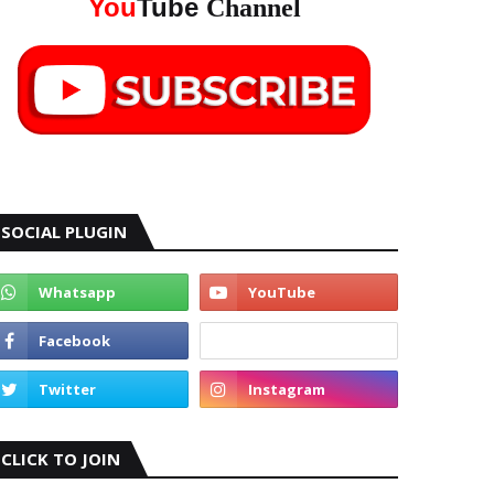
You
Tube
Channel
SOCIAL PLUGIN
CLICK TO JOIN