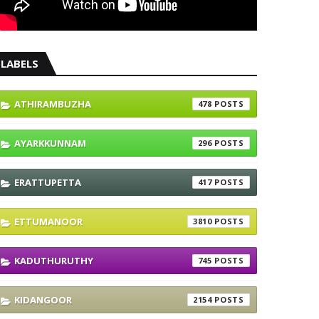
LABELS
ATHIRAMBUZHA
478
AYARKKUNNAM
296
ERATTUPETTA
417
ETTUMANOOR
3810
KADUTHURUTHY
745
KIDANGOOR
2154