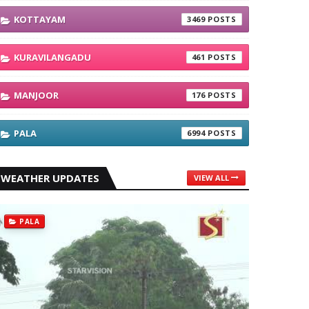
KOTTAYAM
3469
KURAVILANGADU
461
MANJOOR
176
PALA
6994
WEATHER UPDATES
VIEW ALL
PALA