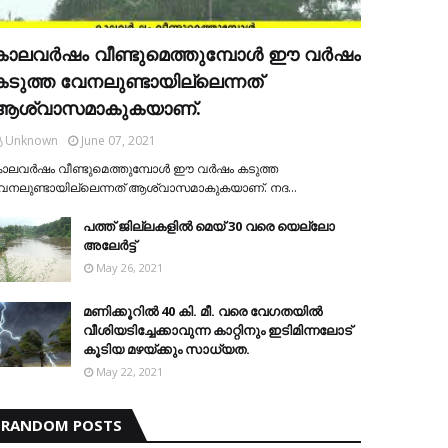
കാലവര്‍ഷം വീണ്ടുമെത്തുമ്പോള്‍ ഈ വര്‍ഷം
കടുത്ത വേനലുണ്ടായില്ലെന്നത്
ആശ്വാസമാകുകയാണ്.
Unknown
June 07, 2021
ാലവര്‍ഷം വീണ്ടുമെത്തുമ്പോള്‍ ഈ വര്‍ഷം കടുത്ത
േനലുണ്ടായില്ലെന്നത് ആശ്വാസമാകുകയാണ്. നദ…
പത്ത് ജില്ലകളില്‍ മെയ് 30 വരെ യെല്ലോ
അലേര്‍ട്ട്
May 26, 2021
മണിക്കൂറിൽ 40 കി. മീ. വരെ വേഗതയിൽ
വീശിയടിച്ചേക്കാവുന്ന കാറ്റിനും ഇടിമിന്നലോട്
കൂടിയ മഴയ്ക്കും സാധ്യത.
May 22, 2021
RANDOM POSTS