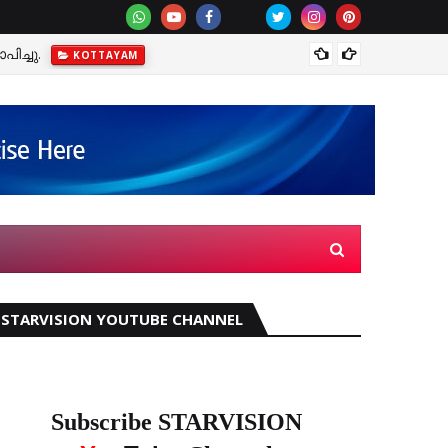
ിച്ചു.
മഴക്ക
KOTTAYAM
STARVISION YOUTUBE CHANNEL
Subscribe STARVISION