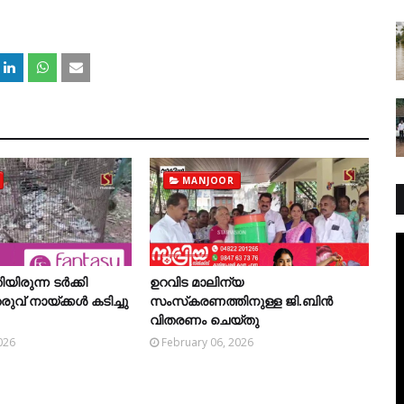
MANJOOR
തിയിരുന്ന ടര്‍ക്കി
ഉറവിട മാലിന്യ
് നായ്ക്കള്‍ കടിച്ചു
സംസ്‌കരണത്തിനുള്ള ജി.ബിന്‍
വിതരണം ചെയ്തു
026
February 06, 2026