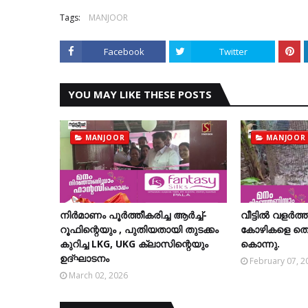
Tags:
MANJOOR
Facebook
Twitter
YOU MAY LIKE THESE POSTS
MANJOOR
MANJOOR
നിര്‍മാണം പൂര്‍ത്തീകരിച്ച ആര്‍ച്ച്-
വീട്ടില്‍ വളര്‍ത്
റൂഫിന്റെയും , പുതിയതായി തുടക്കം
കോഴികളെ തെരുവ
കുറിച്ച LKG, UKG ക്ലാസിന്റെയും
കൊന്നു.
ഉദ്ഘാടനം
February 07, 2
March 02, 2026