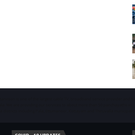
Starvison is one of the largest cable TV, broadband service provider and 
ala. We are providing our services to about more than 50 panchayaths in
districts including Pala, Ettumanoor, Kottayam and Thiruvalla municipaliti