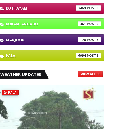
KOTTAYAM
3469
KURAVILANGADU
461
MANJOOR
176
PALA
6994
WEATHER UPDATES
VIEW ALL
PALA