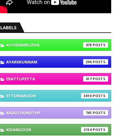
LABELS
ATHIRAMBUZHA
478
AYARKKUNNAM
296
ERATTUPETTA
417
ETTUMANOOR
3810
KADUTHURUTHY
745
KIDANGOOR
2154