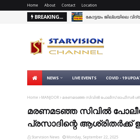
Home
About
Contact
Location
BREAKING...
കോട്ടയം ജില്ലയിലെ വിദ്യാ
NEWS
LIVE EVENTS
COVID - 19 UPDA
Home
MANJOOR
മരണമടഞ്ഞ സിവില്‍ പോലീസ് ഓഫീസര്‍ ശ്യാം
മരണമടഞ്ഞ സിവില്‍ പോലീസ
പ്രസാദിന്റെ ആശ്രിതര്‍ക്ക്
Starvision News
Monday, September 22, 2025