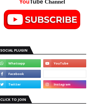
You
Tube
Channel
SOCIAL PLUGIN
CLICK TO JOIN