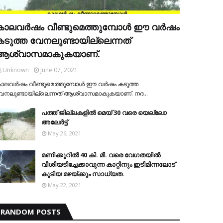
കാലവര്‍ഷം വീണ്ടുമെത്തുമ്പോള്‍ ഈ വര്‍ഷം
കടുത്ത വേനലുണ്ടായില്ലെന്നത്
ആശ്വാസമാകുകയാണ്.
Unknown
June 07, 2021
ാലവര്‍ഷം വീണ്ടുമെത്തുമ്പോള്‍ ഈ വര്‍ഷം കടുത്ത
േനലുണ്ടായില്ലെന്നത് ആശ്വാസമാകുകയാണ്. നദ…
പത്ത് ജില്ലകളില്‍ മെയ് 30 വരെ യെല്ലോ
അലേര്‍ട്ട്
May 26, 2021
മണിക്കൂറിൽ 40 കി. മീ. വരെ വേഗതയിൽ
വീശിയടിച്ചേക്കാവുന്ന കാറ്റിനും ഇടിമിന്നലോട്
കൂടിയ മഴയ്ക്കും സാധ്യത.
May 22, 2021
RANDOM POSTS