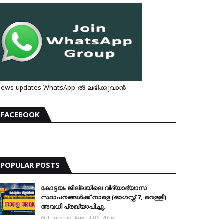
ews updates WhatsApp ൽ ലഭിക്കുവാൻ
FACEBOOK
POPULAR POSTS
കോട്ടയം ജില്ലയിലെ വിദ്യാഭ്യാസ
സ്ഥാപനങ്ങള്‍ക്ക് നാളെ (ഓഗസ്റ്റ് 7, വെള്ളി)
അവധി പ്രഖ്യാപിച്ചു.
Thursday, August 06, 2026