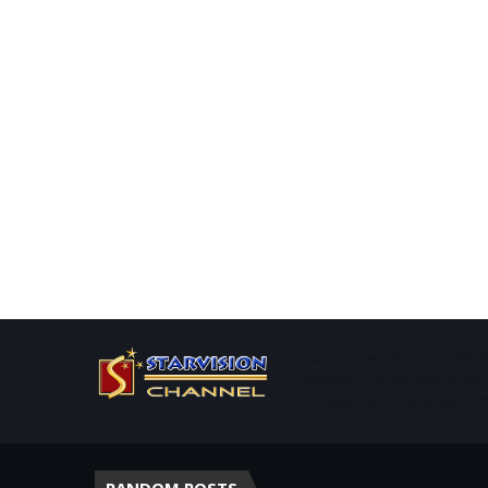
Started operations in 1996. 
channel in south central Ker
Kottayam and Pathanamthitta 