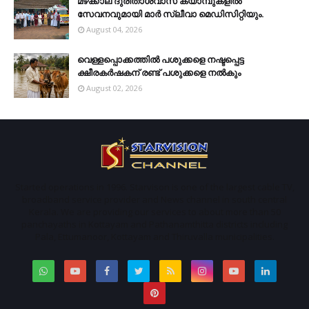
മഴക്കാല ദുരിതാശ്വാസ ക്യാമ്പുകളിൽ
സേവനവുമായി മാർ സ്ലീവാ മെഡിസിറ്റിയും.
August 04, 2026
വെള്ളപ്പൊക്കത്തില്‍ പശുക്കളെ നഷ്ടപ്പെട്ട
ക്ഷീരകര്‍ഷകന് രണ്ട് പശുക്കളെ നല്‍കും
August 02, 2026
Started operations in 1996. Starvison is one of the largest cable TV,
broadband service provider and News channel in south central
Kerala. We are providing our services to about more than 50
panchayaths in Kottayam and Pathanamthitta districts including
Pala, Ettumanoor, Kottayam and Thiruvalla municipalities.