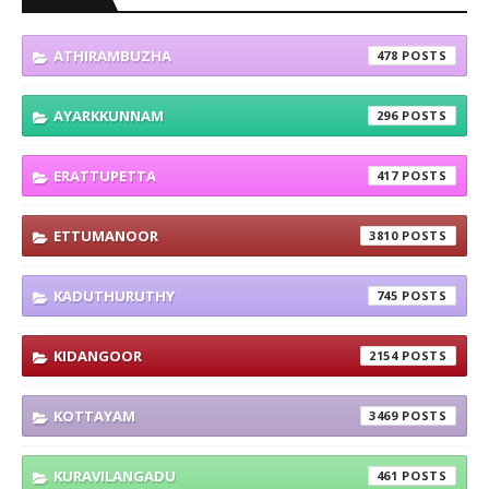
ATHIRAMBUZHA
478
AYARKKUNNAM
296
ERATTUPETTA
417
ETTUMANOOR
3810
KADUTHURUTHY
745
KIDANGOOR
2154
KOTTAYAM
3469
KURAVILANGADU
461