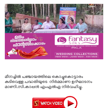
മീനച്ചില്‍ പഞ്ചായത്തിലെ കൊച്ചുകൊട്ടാരം
കുടിവെള്ള പദ്ധതിയുടെ നിര്‍മ്മാണ ഉദ്ഘാടനം
മാണി.സി.കാപ്പന്‍ എംഎല്‍എ നിര്‍വഹിച്ചു.