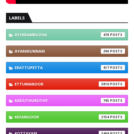
LABELS
ATHIRAMBUZHA
478
AYARKKUNNAM
296
ERATTUPETTA
417
ETTUMANOOR
3810
KADUTHURUTHY
745
KIDANGOOR
2154
KOTTAYAM
3469