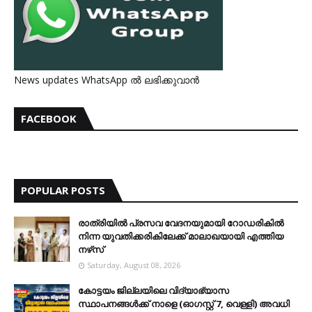
News updates WhatsApp ൽ ലഭിക്കുവാൻ
FACEBOOK
POPULAR POSTS
രാത്രിയില്‍ പ്രസവ വേദനയുമായി റോഡരികില്‍
നിന്ന യുവതിക്കരികിലേക്ക് മാലാഖയായി എത്തിയ
നഴ്‌സ്
Saturday, August 08, 2026
കോട്ടയം ജില്ലയിലെ വിദ്യാഭ്യാസ
സ്ഥാപനങ്ങള്‍ക്ക് നാളെ (ഓഗസ്റ്റ് 7, വെള്ളി) അവധി