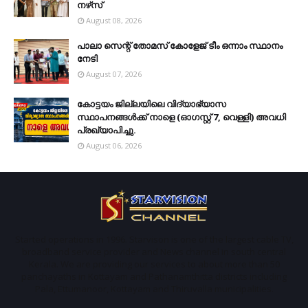
നഴ്‌സ്
August 08, 2026
പാലാ സെന്റ് തോമസ് കോളേജ് ടീം ഒന്നാം സ്ഥാനം
നേടി
August 07, 2026
കോട്ടയം ജില്ലയിലെ വിദ്യാഭ്യാസ
സ്ഥാപനങ്ങള്‍ക്ക് നാളെ (ഓഗസ്റ്റ് 7, വെള്ളി) അവധി
പ്രഖ്യാപിച്ചു.
August 06, 2026
Started operations in 1996. Starvison is one of the largest cable TV,
broadband service provider and News channel in south central
Kerala. We are providing our services to about more than 50
panchayaths in Kottayam and Pathanamthitta districts including
Pala, Ettumanoor, Kottayam and Thiruvalla municipalities.