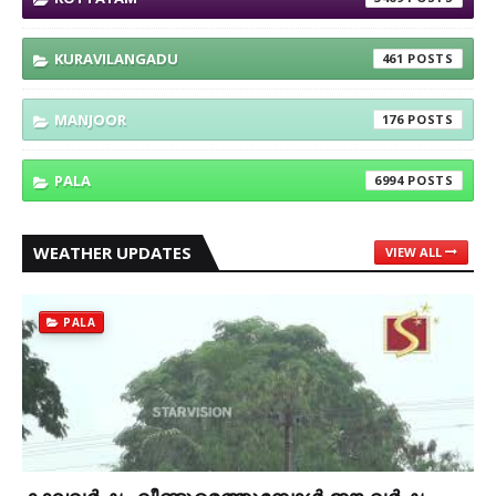
KURAVILANGADU
461
MANJOOR
176
PALA
6994
WEATHER UPDATES
VIEW ALL
PALA