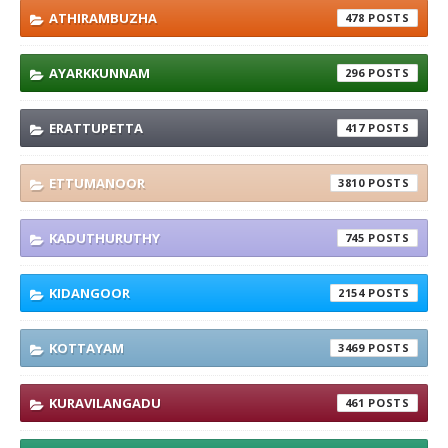
ATHIRAMBUZHA
478
AYARKKUNNAM
296
ERATTUPETTA
417
ETTUMANOOR
3810
KADUTHURUTHY
745
KIDANGOOR
2154
KOTTAYAM
3469
KURAVILANGADU
461