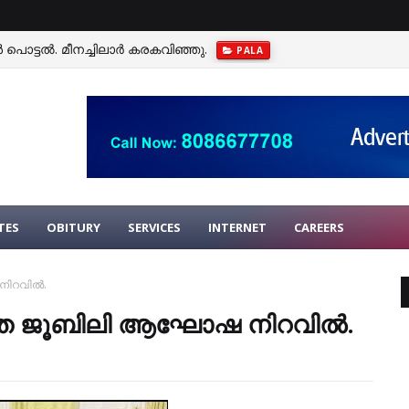
 പൊട്ടല്‍. മീനച്ചിലാര്‍ കരകവിഞ്ഞു.
PALA
TES
OBITURY
SERVICES
INTERNET
CAREERS
ിറവില്‍.
രജത ജൂബിലി ആഘോഷ നിറവില്‍.