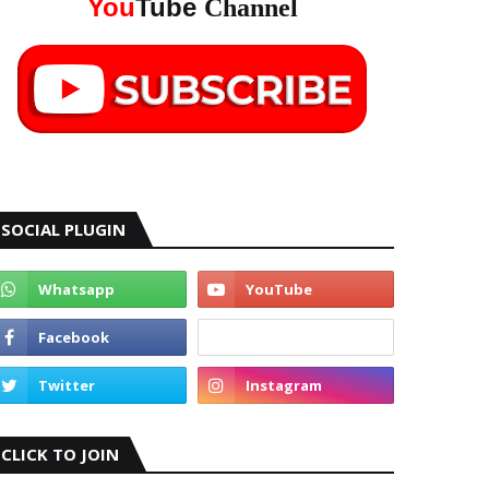
You
Tube
Channel
SOCIAL PLUGIN
CLICK TO JOIN