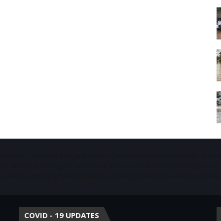
Starvison is one of the largest cable TV, broadband service provider and 
ala. We are providing our services to about more than 50 panchayaths in
districts including Pala, Ettumanoor, Kottayam and Thiruvalla municipaliti
COVID - 19 UPDATES