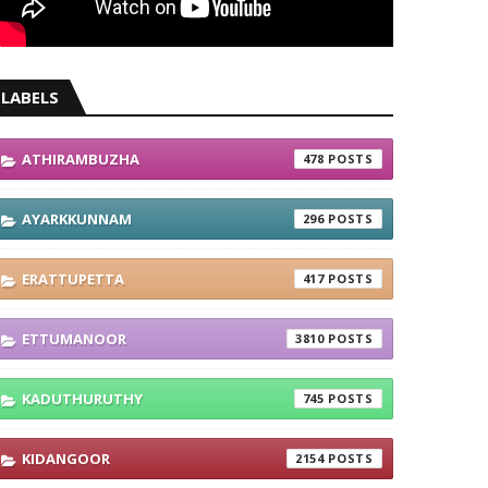
LABELS
ATHIRAMBUZHA
478
AYARKKUNNAM
296
ERATTUPETTA
417
ETTUMANOOR
3810
KADUTHURUTHY
745
KIDANGOOR
2154