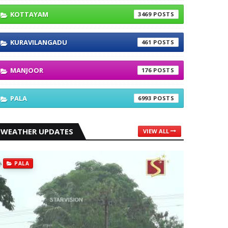
KOTTAYAM
3469
KURAVILANGADU
461
MANJOOR
176
PALA
6993
WEATHER UPDATES
VIEW ALL
PALA