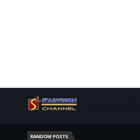
Started operations in 1996. 
channel in south central Ker
Kottayam and Pathanamthitta 
RANDOM POSTS