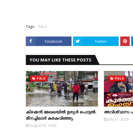
Tags:
PALA
Facebook
Twitter
YOU MAY LIKE THESE POSTS
PALA
PALA
കിഴക്കന്‍ മേഖലയില്‍ ഉരുള്‍ പൊട്ടല്‍.
അവിശ്വാസ പ്രമ
മീനച്ചിലാര്‍ കരകവിഞ്ഞു.
July 21, 2026
August 01, 2026