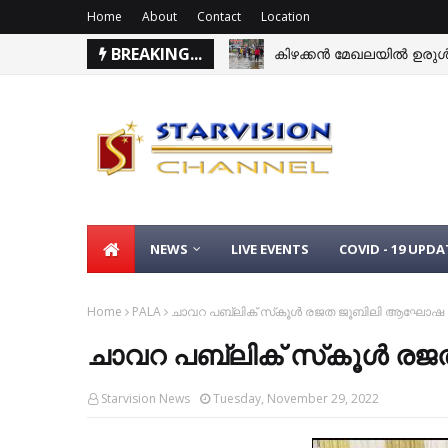
Home
About
Contact
Location
BREAKING...
കിഴക്കന്‍ മേഖലയില്‍ ഉരുള്‍
NEWS
LIVE EVENTS
COVID - 19 UPDA
Home
PALA
ചാവറ പബ്ലിക് സ്‌കൂള്‍ രജത ജൂബിലി ആഘോഷ ന
ചാവറ പബ്ലിക് സ്‌കൂള്‍ 
Starvision News
Tuesday, November 29, 2022