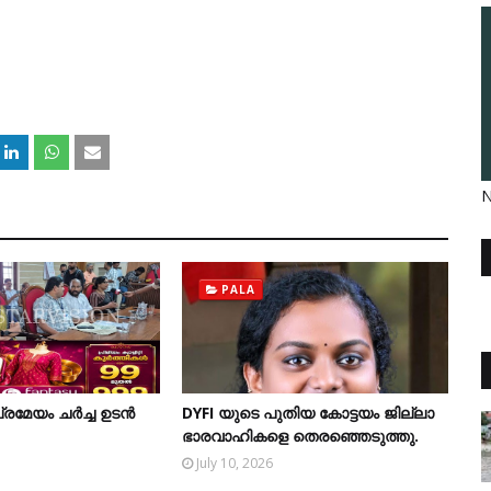
N
PALA
േയം ചര്‍ച്ച ഉടന്‍
DYFI യുടെ പുതിയ കോട്ടയം ജില്ലാ
ഭാരവാഹികളെ തെരഞ്ഞെടുത്തു.
July 10, 2026