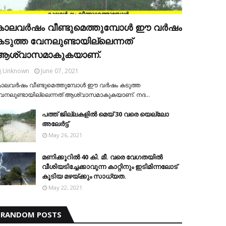
കാലവര്‍ഷം വീണ്ടുമെത്തുമ്പോള്‍ ഈ വര്‍ഷം
കടുത്ത വേനലുണ്ടായില്ലെന്നത്
ആശ്വാസമാകുകയാണ്.
Unknown
June 07, 2021
ാലവര്‍ഷം വീണ്ടുമെത്തുമ്പോള്‍ ഈ വര്‍ഷം കടുത്ത
േനലുണ്ടായില്ലെന്നത് ആശ്വാസമാകുകയാണ്. നദ…
പത്ത് ജില്ലകളില്‍ മെയ് 30 വരെ യെല്ലോ
അലേര്‍ട്ട്
May 26, 2021
മണിക്കൂറിൽ 40 കി. മീ. വരെ വേഗതയിൽ
വീശിയടിച്ചേക്കാവുന്ന കാറ്റിനും ഇടിമിന്നലോട്
കൂടിയ മഴയ്ക്കും സാധ്യത.
May 22, 2021
RANDOM POSTS