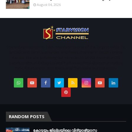
August 04, 2026
Started operations in 1996. Starvison is one of the largest cable TV,
broadband service provider and News channel in south central
Kerala. We are providing our services to about more than 50
panchayaths in Kottayam and Pathanamthitta districts including
Pala, Ettumanoor, Kottayam and Thiruvalla municipalities.
RANDOM POSTS
കോട്ടയം ജില്ലയിലെ വിദ്യാഭ്യാസ