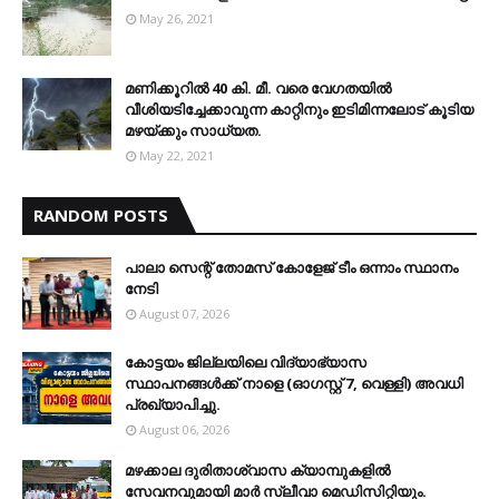
May 26, 2021
മണിക്കൂറിൽ 40 കി. മീ. വരെ വേഗതയിൽ
വീശിയടിച്ചേക്കാവുന്ന കാറ്റിനും ഇടിമിന്നലോട് കൂടിയ
മഴയ്ക്കും സാധ്യത.
May 22, 2021
RANDOM POSTS
പാലാ സെന്റ് തോമസ് കോളേജ് ടീം ഒന്നാം സ്ഥാനം
നേടി
August 07, 2026
കോട്ടയം ജില്ലയിലെ വിദ്യാഭ്യാസ
സ്ഥാപനങ്ങള്‍ക്ക് നാളെ (ഓഗസ്റ്റ് 7, വെള്ളി) അവധി
പ്രഖ്യാപിച്ചു.
August 06, 2026
മഴക്കാല ദുരിതാശ്വാസ ക്യാമ്പുകളിൽ
സേവനവുമായി മാർ സ്ലീവാ മെഡിസിറ്റിയും.