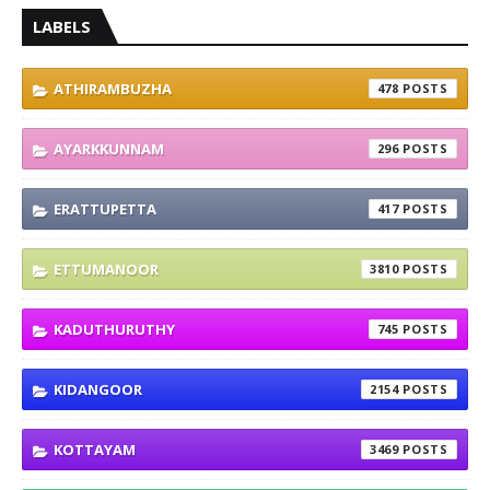
LABELS
ATHIRAMBUZHA
478
AYARKKUNNAM
296
ERATTUPETTA
417
ETTUMANOOR
3810
KADUTHURUTHY
745
KIDANGOOR
2154
KOTTAYAM
3469