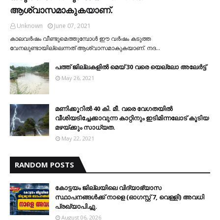
ആശ്വാസമാകുകയാണ്.
Unknown
June 07, 2021
കാലവര്‍ഷം വീണ്ടുമെത്തുമ്പോള്‍ ഈ വര്‍ഷം കടുത്ത
വേനലുണ്ടായില്ലെന്നത് ആശ്വാസമാകുകയാണ്. നദ…
പത്ത് ജില്ലകളില്‍ മെയ് 30 വരെ യെല്ലോ അലേര്‍ട്ട്
May 26, 2021
മണിക്കൂറിൽ 40 കി. മീ. വരെ വേഗതയിൽ
വീശിയടിച്ചേക്കാവുന്ന കാറ്റിനും ഇടിമിന്നലോട് കൂടിയ
മഴയ്ക്കും സാധ്യത.
May 22, 2021
RANDOM POSTS
കോട്ടയം ജില്ലയിലെ വിദ്യാഭ്യാസ
സ്ഥാപനങ്ങള്‍ക്ക് നാളെ (ഓഗസ്റ്റ് 7, വെള്ളി) അവധി
പ്രഖ്യാപിച്ചു.
August 06, 2026