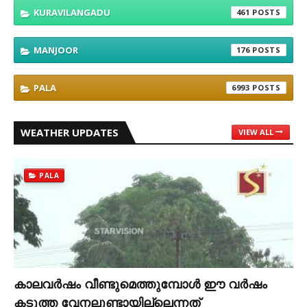
KURAVILANGADU
461
MANJOOR
176
PALA
6993
WEATHER UPDATES
VIEW ALL
PALA
കാലവര്‍ഷം വീണ്ടുമെത്തുമ്പോള്‍ ഈ വര്‍ഷം
കടുത്ത വേനലുണ്ടായില്ലെന്നത്