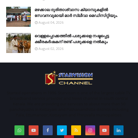
മഴക്കാല ദുരിതാശ്വാസ ക്യാമ്പുകളിൽ
സേവനവുമായി മാർ സ്ലീവാ മെഡിസിറ്റിയും.
August 04, 2026
വെള്ളപ്പൊക്കത്തില്‍ പശുക്കളെ നഷ്ടപ്പെട്ട
ക്ഷീരകര്‍ഷകന് രണ്ട് പശുക്കളെ നല്‍കും
August 02, 2026
Started operations in 1996. Starvison is one of the largest cable TV,
broadband service provider and News channel in south central
Kerala. We are providing our services to about more than 50
panchayaths in Kottayam and Pathanamthitta districts including
Pala, Ettumanoor, Kottayam and Thiruvalla municipalities.