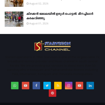
August 02, 2026
കിഴക്കന്‍ മേഖലയില്‍ ഉരുള്‍ പൊട്ടല്‍. മീനച്ചിലാര്‍
കരകവിഞ്ഞു.
August 01, 2026
Started operations in 1996. Starvison is one of the largest cable TV,
broadband service provider and News channel in south central
Kerala. We are providing our services to about more than 50
panchayaths in Kottayam and Pathanamthitta districts including
Pala, Ettumanoor, Kottayam and Thiruvalla municipalities.