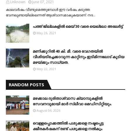
Unknown
June 07, 2021
കാലവര്‍ഷം വീണ്ടുമെത്തുമ്പോള്‍ ഈ വര്‍ഷം കടുത്ത
വേനലുണ്ടായില്ലെന്നത് ആശ്വാസമാകുകയാണ്. നദ…
പത്ത് ജില്ലകളില്‍ മെയ് 30 വരെ യെല്ലോ അലേര്‍ട്ട്
May 26, 2021
മണിക്കൂറിൽ 40 കി. മീ. വരെ വേഗതയിൽ
വീശിയടിച്ചേക്കാവുന്ന കാറ്റിനും ഇടിമിന്നലോട് കൂടിയ
മഴയ്ക്കും സാധ്യത.
May 22, 2021
RANDOM POSTS
മഴക്കാല ദുരിതാശ്വാസ ക്യാമ്പുകളിൽ
സേവനവുമായി മാർ സ്ലീവാ മെഡിസിറ്റിയും.
August 04, 2026
വെള്ളപ്പൊക്കത്തില്‍ പശുക്കളെ നഷ്ടപ്പെട്ട
ക്ഷീരകര്‍ഷകന് രണ്ട് പശുക്കളെ നല്‍കും