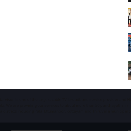
Starvison is one of the largest cable TV, broadband service provider and 
ala. We are providing our services to about more than 50 panchayaths in
districts including Pala, Ettumanoor, Kottayam and Thiruvalla municipaliti