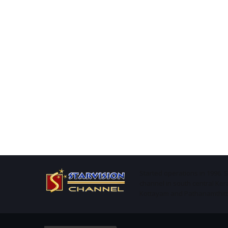
Started operations in 1996. 
channel in south central Ker
Kottayam and Pathanamthitta 