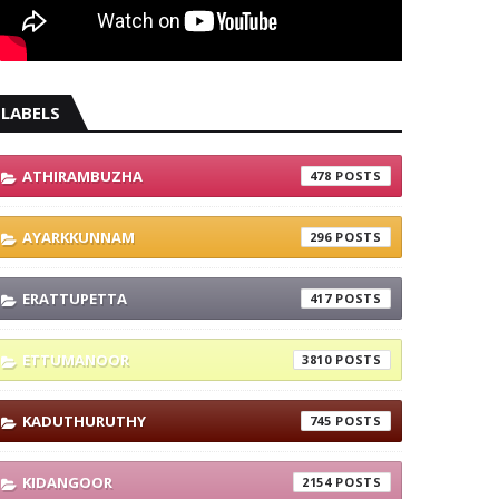
LABELS
ATHIRAMBUZHA
478
AYARKKUNNAM
296
ERATTUPETTA
417
ETTUMANOOR
3810
KADUTHURUTHY
745
KIDANGOOR
2154