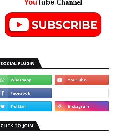
You
Tube
Channel
SOCIAL PLUGIN
CLICK TO JOIN