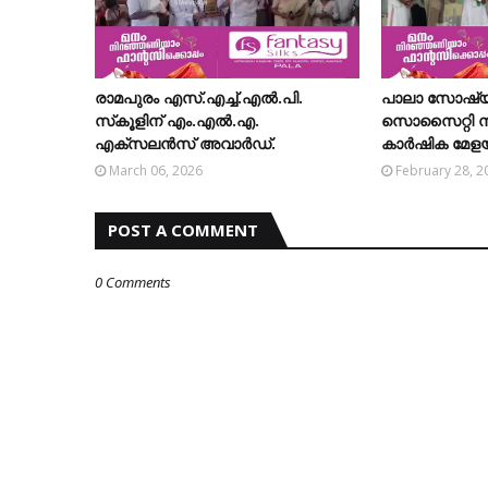
രാമപുരം എസ്.എച്ച്.എല്‍.പി.
പാലാ സോഷ്യല
സ്‌കൂളിന് എം.എല്‍.എ.
സൊസൈറ്റി സംഘ
എക്‌സലന്‍സ് അവാര്‍ഡ്.
കാര്‍ഷിക മേളയ്
March 06, 2026
February 28, 2
POST A COMMENT
0 Comments