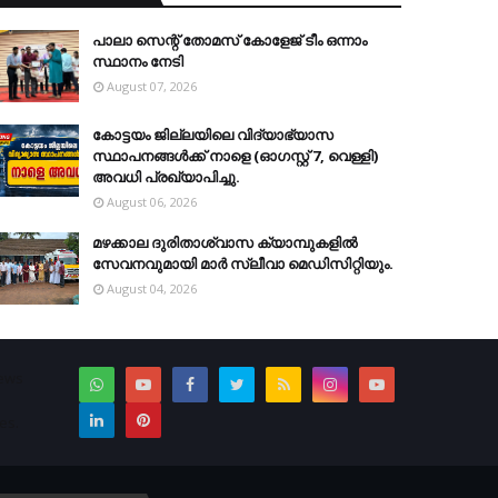
പാലാ സെന്റ് തോമസ് കോളേജ് ടീം ഒന്നാം
സ്ഥാനം നേടി
August 07, 2026
കോട്ടയം ജില്ലയിലെ വിദ്യാഭ്യാസ
സ്ഥാപനങ്ങള്‍ക്ക് നാളെ (ഓഗസ്റ്റ് 7, വെള്ളി)
അവധി പ്രഖ്യാപിച്ചു.
August 06, 2026
മഴക്കാല ദുരിതാശ്വാസ ക്യാമ്പുകളിൽ
സേവനവുമായി മാർ സ്ലീവാ മെഡിസിറ്റിയും.
August 04, 2026
News
es.