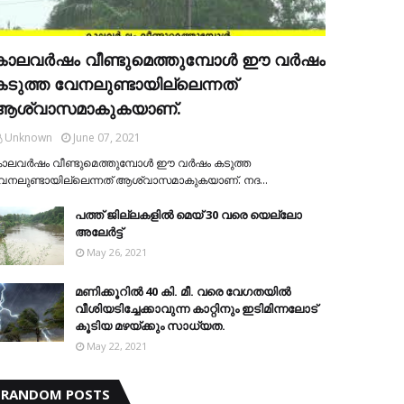
കാലവര്‍ഷം വീണ്ടുമെത്തുമ്പോള്‍ ഈ വര്‍ഷം
കടുത്ത വേനലുണ്ടായില്ലെന്നത്
ആശ്വാസമാകുകയാണ്.
Unknown
June 07, 2021
ാലവര്‍ഷം വീണ്ടുമെത്തുമ്പോള്‍ ഈ വര്‍ഷം കടുത്ത
േനലുണ്ടായില്ലെന്നത് ആശ്വാസമാകുകയാണ്. നദ…
പത്ത് ജില്ലകളില്‍ മെയ് 30 വരെ യെല്ലോ
അലേര്‍ട്ട്
May 26, 2021
മണിക്കൂറിൽ 40 കി. മീ. വരെ വേഗതയിൽ
വീശിയടിച്ചേക്കാവുന്ന കാറ്റിനും ഇടിമിന്നലോട്
കൂടിയ മഴയ്ക്കും സാധ്യത.
May 22, 2021
RANDOM POSTS