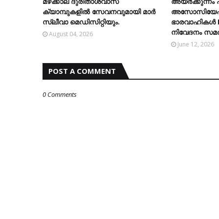
മഴക്കാല ദുരിതാശ്വാസ
അയർക്കുന്നം
ക്യാമ്പുകളിൽ സേവനവുമായി മാർ
അസോസിയേഷൻ 
സ്ലീവാ മെഡിസിറ്റിയും.
ഭാരവാഹികൾ ML
നിവേദനം സമർപ്
August 04, 2026
June 12, 2026
POST A COMMENT
0 Comments