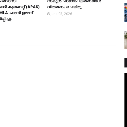
 പ്രവാസി
സ്‌കൂള്‍ പഠനോപകരണങ്ങള്‍
കുവൈറ്റ് (APAK)
വിതരണം ചെയ്തു.
A ചാണ്ടി ഉമ്മന്
June 03, 2026
പിച്ചു.