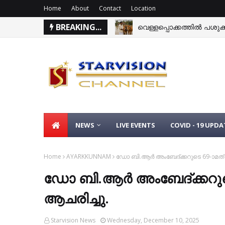
Home
About
Contact
Location
വെള്ളപ്പൊക്കത്തില്‍ പശുക്
BREAKING...
കിഴക്കന്‍ മേഖലയില്‍ ഉരുള്‍
NEWS
LIVE EVENTS
COVID - 19 UPDA
Home
AYARKKUNNAM
ഡോ ബി.ആര്‍ അംബേദ്ക്കറുടെ 69-ാമത് പ
ഡോ ബി.ആര്‍ അംബേദ്ക്കറുടെ 
ആചരിച്ചു.
Starvision News
Wednesday, December 10, 2025