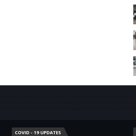
Starvison is one of the largest cable TV, broadband service provider and 
ala. We are providing our services to about more than 50 panchayaths in
districts including Pala, Ettumanoor, Kottayam and Thiruvalla municipaliti
COVID - 19 UPDATES