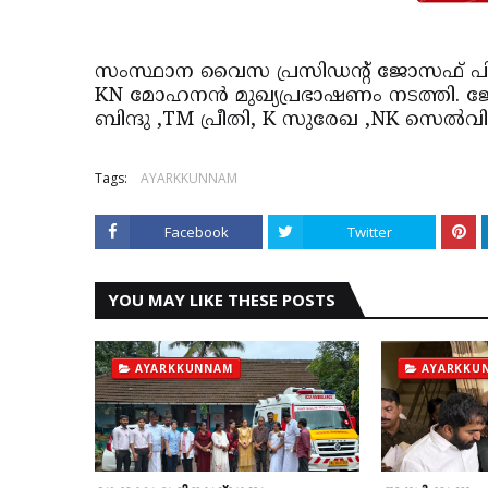
സംസ്ഥാന വൈസ പ്രസിഡന്റ് ജോസഫ് പി.പി
KN മോഹനന്‍ മുഖ്യപ്രഭാഷണം നടത്തി. ജോ
ബിന്ദു ,TM പ്രീതി, K സുരേഖ ,NK സെല്‍വി
Tags:
AYARKKUNNAM
Facebook
Twitter
YOU MAY LIKE THESE POSTS
AYARKKUNNAM
AYARKKU