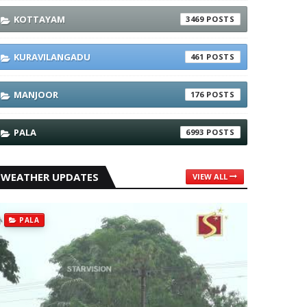
KOTTAYAM
3469
KURAVILANGADU
461
MANJOOR
176
PALA
6993
WEATHER UPDATES
VIEW ALL
PALA