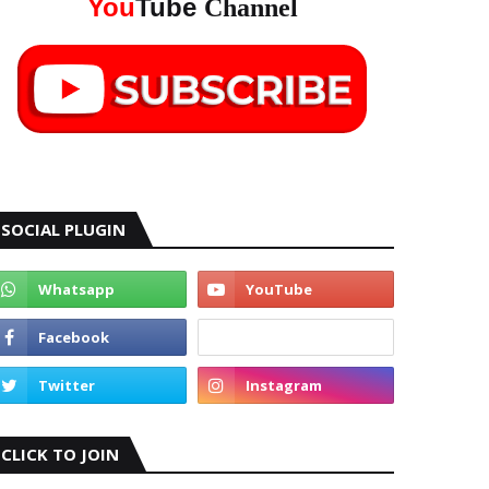
You
Tube
Channel
SOCIAL PLUGIN
CLICK TO JOIN