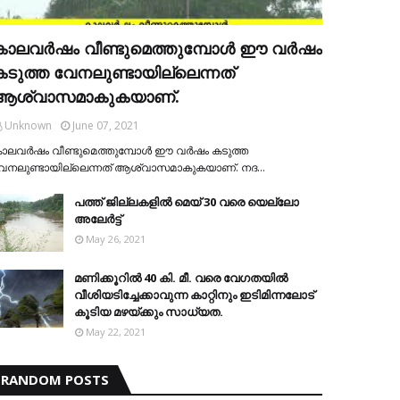
കാലവര്‍ഷം വീണ്ടുമെത്തുമ്പോള്‍ ഈ വര്‍ഷം
കടുത്ത വേനലുണ്ടായില്ലെന്നത്
ആശ്വാസമാകുകയാണ്.
Unknown
June 07, 2021
ാലവര്‍ഷം വീണ്ടുമെത്തുമ്പോള്‍ ഈ വര്‍ഷം കടുത്ത
േനലുണ്ടായില്ലെന്നത് ആശ്വാസമാകുകയാണ്. നദ…
പത്ത് ജില്ലകളില്‍ മെയ് 30 വരെ യെല്ലോ
അലേര്‍ട്ട്
May 26, 2021
മണിക്കൂറിൽ 40 കി. മീ. വരെ വേഗതയിൽ
വീശിയടിച്ചേക്കാവുന്ന കാറ്റിനും ഇടിമിന്നലോട്
കൂടിയ മഴയ്ക്കും സാധ്യത.
May 22, 2021
RANDOM POSTS