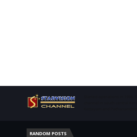
Started operations in 1996. 
channel in south central Ker
Kottayam and Pathanamthitta 
RANDOM POSTS