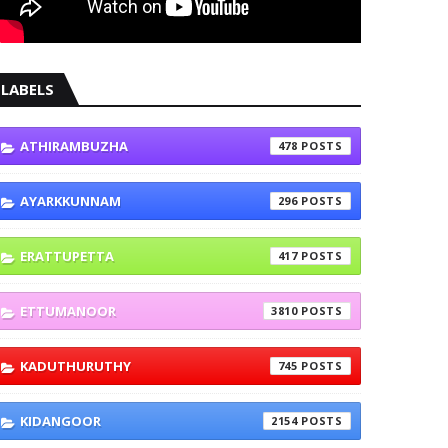
LABELS
ATHIRAMBUZHA
478
AYARKKUNNAM
296
ERATTUPETTA
417
ETTUMANOOR
3810
KADUTHURUTHY
745
KIDANGOOR
2154