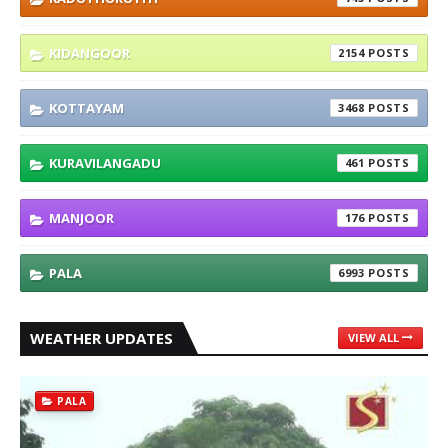
KIDANGOOR
2154
KOTTAYAM
3468
KURAVILANGADU
461
MANJOOR
176
PALA
6993
WEATHER UPDATES
VIEW ALL
PALA