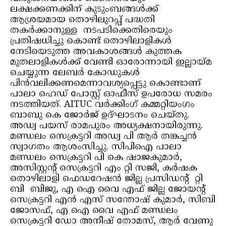
ലക്ഷക്കണക്കിന് കുടുംബങ്ങള്‍ക്ക്
ആശ്രയമായ തൊഴിലുറപ്പ് പദ്ധതി
തകര്‍ക്കാനുള്ള നടപടിക്കെതിരെയും
പ്രതിഷധിച്ചു കൊണ്ട് തൊഴിലാളികള്‍
നേടിയെടുത്ത അവകാശങ്ങള്‍ കുത്തക
മുതലാളികള്‍ക്ക് വേണ്ടി ഓരോന്നായി ഇല്ലായ്മ
ചെയ്യുന്ന ലേബര്‍ കോഡുകള്‍
പിന്‍വലിക്കണമെന്നാവശ്യപ്പെട്ടു കൊണ്ടാണ്
പാലാ ഹെഡ് പോസ്റ്റ് ഓഫീസ് ഉപരോധ സമരം
നടത്തിയത്. AITUC വര്‍ക്കിംഗ് കമ്മറ്റിയംഗം
ബാബു കെ ജോര്‍ജ് ഉദ്ഘാടനം ചെയ്തു.
അഡ്വ പയസ് രാമപുരം അധ്യക്ഷനായിരുന്നു.
മണ്ഡലം സെക്രട്ടറി അഡ്വ പി ആര്‍ തങ്കച്ചന്‍
സ്വാഗതം ആശംസിച്ചു. സിപിഐ പാലാ
മണ്ഡലം സെക്രട്ടറി പി കെ ഷാജകുമാര്‍,
അസിസ്റ്റന്റ് സെക്രട്ടറി എം റ്റി സജി, കര്‍ഷക
തൊഴിലാളി ഫെഡറേഷന്‍ ജില്ല പ്രസിഡന്റ് റ്റി
ബി ബിജു, എ ഐ വൈ എഫ് ജില്ല ജോയന്റ്
സെക്രട്ടറി എന്‍ എസ് സന്തോഷ് കുമാര്‍, സിബി
ജോസഫ്, എ ഐ വൈ എഫ് മണ്ഡലം
സെക്രട്ടറി ഡോ അനീഷ് തോമസ്, ആര്‍ വേണു