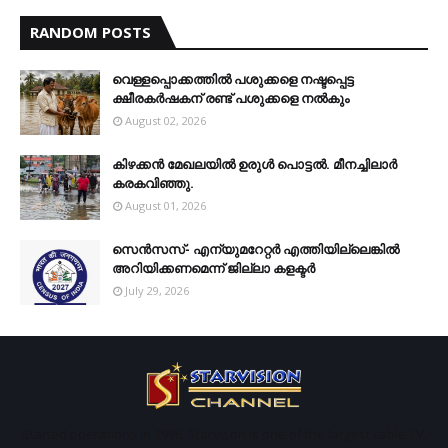
RANDOM POSTS
വെള്ളപ്പൊക്കത്തില്‍ പശുക്കളെ നഷ്ടപ്പെട്ട
ക്ഷീരകര്‍ഷകന് രണ്ട് പശുക്കളെ നല്‍കും
August 02, 2026
കിഴക്കന്‍ മേഖലയില്‍ ഉരുള്‍ പൊട്ടല്‍. മീനച്ചിലാര്‍
കരകവിഞ്ഞു.
August 01, 2026
സെന്‍സസ്- എന്യുമറേറ്റര്‍ എത്തിയില്ലെങ്കില്‍
അറിയിക്കണമെന്ന് ജില്ലാ കളക്ടര്‍
July 29, 2026
Started operations in 1996. Starvison is one of the largest cable TV,