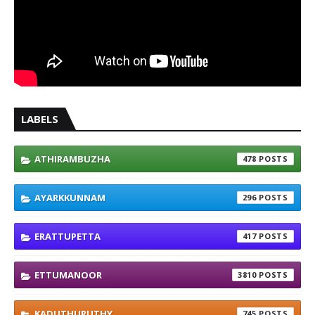
LABELS
ATHIRAMBUZHA
478
AYARKKUNNAM
296
ERATTUPETTA
417
ETTUMANOOR
3810
KADUTHURUTHY
745