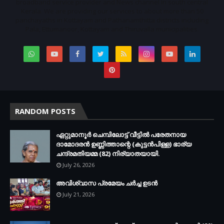
broadband service provider and News channel in south central
Kerala. We are providing our services to about more than 50
panchayaths in Kottayam and Pathanamthitta districts including
Pala, Ettumanoor, Kottayam and Thiruvalla municipalities.
RANDOM POSTS
ഏറ്റുമാനൂര്‍ ചെമ്പിലോട്ട് വീട്ടില്‍ പരേതനായ
ദാമോദരന്‍ ഉണ്ണിത്താന്റെ (കുട്ടന്‍പിള്ള) ഭാര്യ
ചന്ദ്രമതിയമ്മ (82) നിര്യാതയായി.
July 26, 2026
അവിശ്വാസ പ്രമേയം ചര്‍ച്ച ഉടന്‍
July 21, 2026