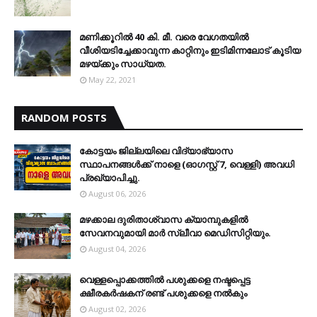
മണിക്കൂറിൽ 40 കി. മീ. വരെ വേഗതയിൽ
വീശിയടിച്ചേക്കാവുന്ന കാറ്റിനും ഇടിമിന്നലോട് കൂടിയ
മഴയ്ക്കും സാധ്യത.
May 22, 2021
RANDOM POSTS
കോട്ടയം ജില്ലയിലെ വിദ്യാഭ്യാസ
സ്ഥാപനങ്ങള്‍ക്ക് നാളെ (ഓഗസ്റ്റ് 7, വെള്ളി) അവധി
പ്രഖ്യാപിച്ചു.
August 06, 2026
മഴക്കാല ദുരിതാശ്വാസ ക്യാമ്പുകളിൽ
സേവനവുമായി മാർ സ്ലീവാ മെഡിസിറ്റിയും.
August 04, 2026
വെള്ളപ്പൊക്കത്തില്‍ പശുക്കളെ നഷ്ടപ്പെട്ട
ക്ഷീരകര്‍ഷകന് രണ്ട് പശുക്കളെ നല്‍കും
August 02, 2026