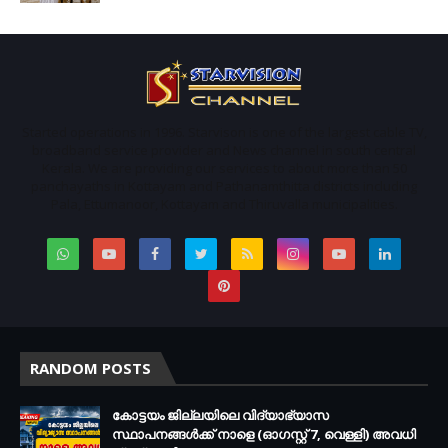
Started operations in 1996. Starvison is one of the largest cable TV,
broadband service provider and News channel in south central
Kerala. We are providing our services to about more than 50
panchayaths in Kottayam and Pathanamthitta districts including
Pala, Ettumanoor, Kottayam and Thiruvalla municipalities.
RANDOM POSTS
കോട്ടയം ജില്ലയിലെ വിദ്യാഭ്യാസ
സ്ഥാപനങ്ങള്‍ക്ക് നാളെ (ഓഗസ്റ്റ് 7, വെള്ളി) അവധി