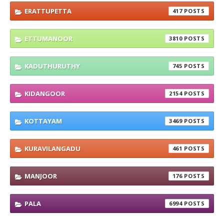
ERATTUPETTA
417
ETTUMANOOR
3810
KADUTHURUTHY
745
KIDANGOOR
2154
KOTTAYAM
3469
KURAVILANGADU
461
MANJOOR
176
PALA
6994