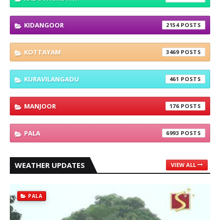
KIDANGOOR
2154
KOTTAYAM
3469
KURAVILANGADU
461
MANJOOR
176
PALA
6993
WEATHER UPDATES
VIEW ALL
PALA