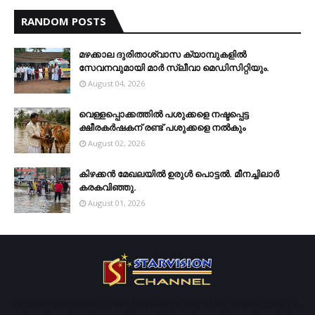
RANDOM POSTS
മഴക്കാല ദുരിതാശ്വാസ ക്യാമ്പുകളിൽ
സേവനവുമായി മാർ സ്ലീവാ മെഡിസിറ്റിയും.
August 04, 2026
വെള്ളപ്പൊക്കത്തില്‍ പശുക്കളെ നഷ്ടപ്പെട്ട
ക്ഷീരകര്‍ഷകന് രണ്ട് പശുക്കളെ നല്‍കും
August 02, 2026
കിഴക്കന്‍ മേഖലയില്‍ ഉരുള്‍ പൊട്ടല്‍. മീനച്ചിലാര്‍
കരകവിഞ്ഞു.
August 01, 2026
Started operations in 1996. Starvison is one of the largest cable TV,