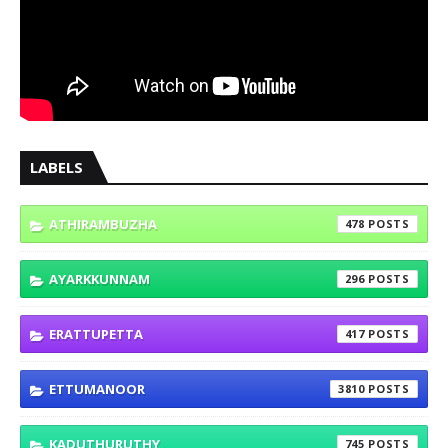
LABELS
ATHIRAMBUZHA
478
AYARKKUNNAM
296
ERATTUPETTA
417
ETTUMANOOR
3810
KADUTHURUTHY
745