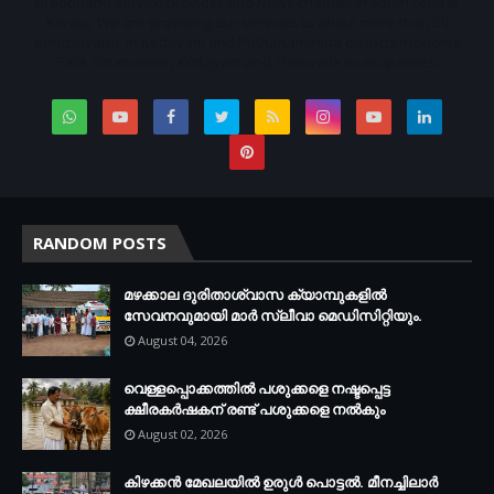
broadband service provider and News channel in south central
Kerala. We are providing our services to about more than 50
panchayaths in Kottayam and Pathanamthitta districts including
Pala, Ettumanoor, Kottayam and Thiruvalla municipalities.
RANDOM POSTS
മഴക്കാല ദുരിതാശ്വാസ ക്യാമ്പുകളിൽ
സേവനവുമായി മാർ സ്ലീവാ മെഡിസിറ്റിയും.
August 04, 2026
വെള്ളപ്പൊക്കത്തില്‍ പശുക്കളെ നഷ്ടപ്പെട്ട
ക്ഷീരകര്‍ഷകന് രണ്ട് പശുക്കളെ നല്‍കും
August 02, 2026
കിഴക്കന്‍ മേഖലയില്‍ ഉരുള്‍ പൊട്ടല്‍. മീനച്ചിലാര്‍