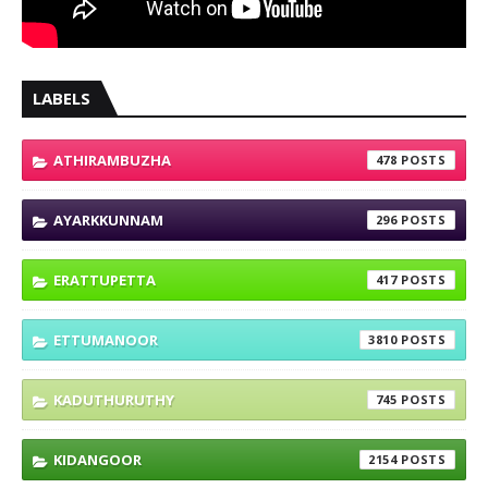
LABELS
ATHIRAMBUZHA
478
AYARKKUNNAM
296
ERATTUPETTA
417
ETTUMANOOR
3810
KADUTHURUTHY
745
KIDANGOOR
2154