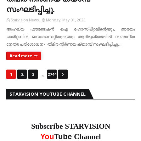
സംഘടിപ്പിച്ചു.
Starvision News
Monday, May 01, 2023
അഹല്യ ഫൗണ്ടേഷന്‍ ഐ ഹോസ്പിറ്റലിന്റെയും, അഭയം
ചാരിറ്റബിള്‍ സൊസൈറ്റിയുടെയും ആഭിമുഖ്യത്തില്‍ സൗജന്യ
നേത്ര പരിശോധന - തിമിര നിര്‍ണയ ക്യാമ്പ് സംഘടിപ്പിച്ചു…
Read more
...
1
2
3
2744
STARVISION YOUTUBE CHANNEL
Subscribe STARVISION
You
Tube
Channel