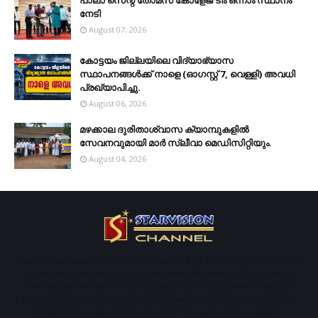
നേടി
August 07, 2026
കോട്ടയം ജില്ലയിലെ വിദ്യാഭ്യാസ
സ്ഥാപനങ്ങള്‍ക്ക് നാളെ (ഓഗസ്റ്റ് 7, വെള്ളി) അവധി
പ്രഖ്യാപിച്ചു.
August 06, 2026
മഴക്കാല ദുരിതാശ്വാസ ക്യാമ്പുകളിൽ
സേവനവുമായി മാർ സ്ലീവാ മെഡിസിറ്റിയും.
August 04, 2026
Started operations in 1996. Starvison is one of the largest cable TV,
broadband service provider and News channel in south central
Kerala. We are providing our services to about more than 50
panchayaths in Kottayam and Pathanamthitta districts including
Pala, Ettumanoor, Kottayam and Thiruvalla municipalities.