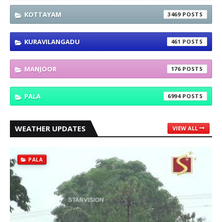
KOTTAYAM
3469
KURAVILANGADU
461
MANJOOR
176
PALA
6994
WEATHER UPDATES
VIEW ALL
PALA