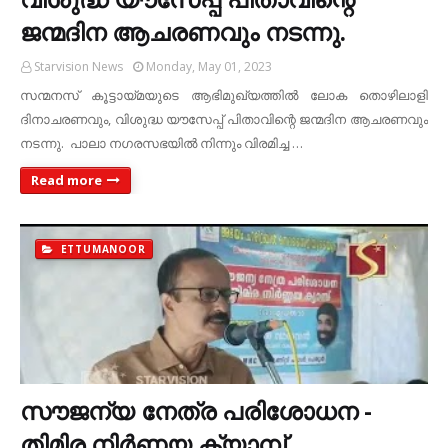
ജന്മദിന ആചരണവും നടന്നു.
Starvision News
Monday, May 01, 2023
സന്മനസ് കൂട്ടായ്മയുടെ ആഭിമുഖ്യത്തില്‍ ലോക തൊഴിലാളി
ദിനാചരണവും, വിശുദ്ധ യൗസേപ്പ് പിതാവിന്റെ ജന്മദിന ആചരണവും
നടന്നു. പാലാ നഗരസഭയില്‍ നിന്നും വിരമിച്ച …
Read more
ETTUMANOOR
സൗജന്യ നേത്ര പരിശോധന -
തിമിര നിര്‍ണയ ക്യാമ്പ്