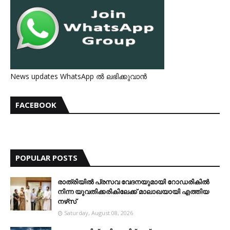
News updates WhatsApp ൽ ലഭിക്കുവാൻ
FACEBOOK
POPULAR POSTS
രാത്രിയില്‍ പ്രസവ വേദനയുമായി റോഡരികില്‍
നിന്ന യുവതിക്കരികിലേക്ക് മാലാഖയായി എത്തിയ
നഴ്‌സ്
Saturday, August 08, 2026