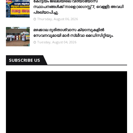
കോട്ടയം ജില്ലയിലെ വിദ്യാഭ്യാസ
സ്ഥാപനങ്ങള്‍ക്ക് നാളെ (ഓഗസ്റ്റ് 7, വെള്ളി) അവധി
പ്രഖ്യാപിച്ചു.
Thursday, August 06, 2026
മഴക്കാല ദുരിതാശ്വാസ ക്യാമ്പുകളിൽ
സേവനവുമായി മാർ സ്ലീവാ മെഡിസിറ്റിയും.
Tuesday, August 04, 2026
SUBSCRIBE US