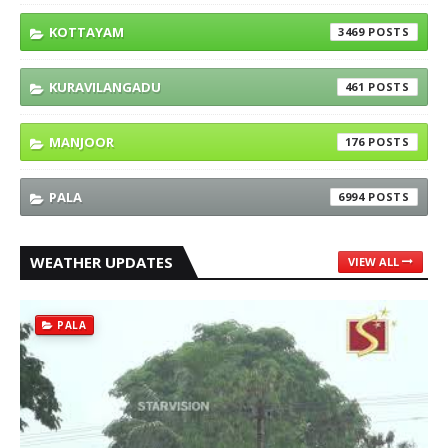
KOTTAYAM
3469
KURAVILANGADU
461
MANJOOR
176
PALA
6994
WEATHER UPDATES
VIEW ALL
PALA