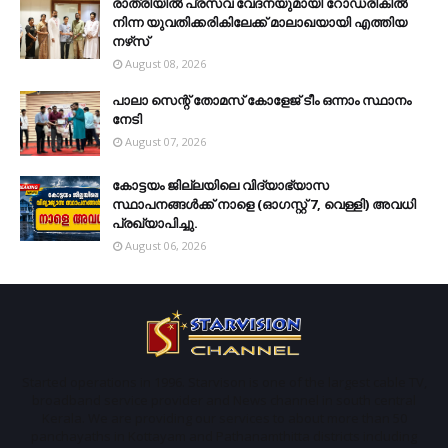
രാത്രിയില്‍ പ്രസവ വേദനയുമായി റോഡരികില്‍
നിന്ന യുവതിക്കരികിലേക്ക് മാലാഖയായി എത്തിയ
നഴ്‌സ്
August 08, 2026
പാലാ സെന്റ് തോമസ് കോളേജ് ടീം ഒന്നാം സ്ഥാനം
നേടി
August 07, 2026
കോട്ടയം ജില്ലയിലെ വിദ്യാഭ്യാസ
സ്ഥാപനങ്ങള്‍ക്ക് നാളെ (ഓഗസ്റ്റ് 7, വെള്ളി) അവധി
പ്രഖ്യാപിച്ചു.
August 06, 2026
Started operations in 1996. Starvison is one of the largest cable TV,
broadband service provider and News channel in south central
Kerala. We are providing our services to about more than 50
panchayaths in Kottayam and Pathanamthitta districts including