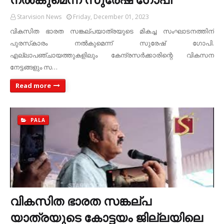
Starvision News
Friday, December 01, 2023
വികസിത ഭാരത സങ്കല്പയാത്രയുടെ മികച്ച സംഘാടനത്തിന്
പുരസ്‌കാരം നല്‍കുമെന്ന് സുരേഷ് ഗോപി.
എല്ലാപഞ്ചായത്തുകളിലും കേന്ദ്രസര്‍ക്കാരിന്റെ വികസന
നേട്ടങ്ങളും സ…
Read more
PALA
വികസിത ഭാരത സങ്കല്പ
യാത്രയുടെ കോട്ടയം ജില്ലയിലെ