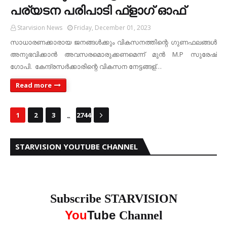
പര്യടന പരിപാടി ഫ്‌ളാഗ് ഓഫ്
Starvision News
Friday, December 01, 2023
സാധാരണക്കാരായ ജനങ്ങള്‍ക്കും വികസനത്തിന്റെ ഗുണഫലങ്ങള്‍
അനുഭവിക്കാന്‍ അവസരമൊരുക്കണമെന്ന് മുന്‍ M.P സുരേഷ്
ഗോപി. കേന്ദ്രസര്‍ക്കാരിന്റെ വികസന നേട്ടങ്ങള്…
Read more
...
1
2
3
2744
STARVISION YOUTUBE CHANNEL
Subscribe STARVISION
You
Tube
Channel