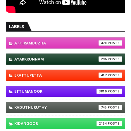
LABELS
ATHIRAMBUZHA
478
AYARKKUNNAM
296
ERATTUPETTA
417
ETTUMANOOR
3810
KADUTHURUTHY
745
KIDANGOOR
2154