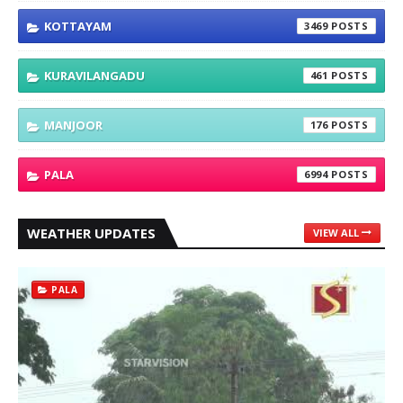
KOTTAYAM
3469
KURAVILANGADU
461
MANJOOR
176
PALA
6994
WEATHER UPDATES
VIEW ALL
PALA