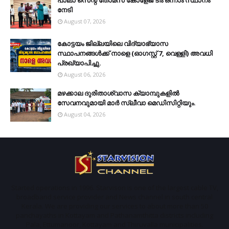
നേടി
August 07, 2026
കോട്ടയം ജില്ലയിലെ വിദ്യാഭ്യാസ
സ്ഥാപനങ്ങള്‍ക്ക് നാളെ (ഓഗസ്റ്റ് 7, വെള്ളി) അവധി
പ്രഖ്യാപിച്ചു.
August 06, 2026
മഴക്കാല ദുരിതാശ്വാസ ക്യാമ്പുകളിൽ
സേവനവുമായി മാർ സ്ലീവാ മെഡിസിറ്റിയും.
August 04, 2026
Started operations in 1996. Starvison is one of the largest cable TV,
broadband service provider and News channel in south central
Kerala. We are providing our services to about more than 50
panchayaths in Kottayam and Pathanamthitta districts including
Pala, Ettumanoor, Kottayam and Thiruvalla municipalities.