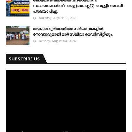
കോട്ടയം ജില്ലയിലെ വിദ്യാഭ്യാസ
സ്ഥാപനങ്ങള്‍ക്ക് നാളെ (ഓഗസ്റ്റ് 7, വെള്ളി) അവധി
പ്രഖ്യാപിച്ചു.
Thursday, August 06, 2026
മഴക്കാല ദുരിതാശ്വാസ ക്യാമ്പുകളിൽ
സേവനവുമായി മാർ സ്ലീവാ മെഡിസിറ്റിയും.
Tuesday, August 04, 2026
SUBSCRIBE US