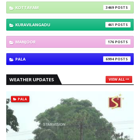
KOTTAYAM
3469
KURAVILANGADU
461
MANJOOR
176
PALA
6994
WEATHER UPDATES
VIEW ALL
PALA