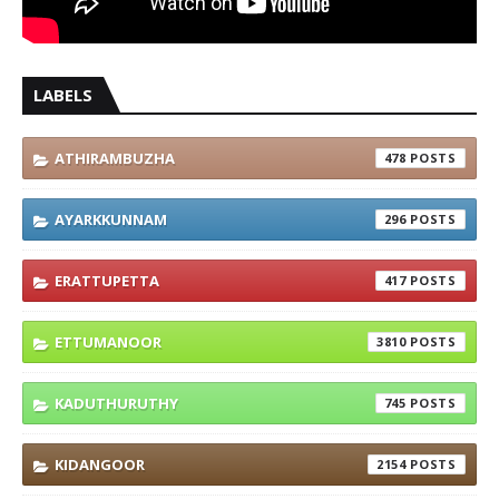
LABELS
ATHIRAMBUZHA
478
AYARKKUNNAM
296
ERATTUPETTA
417
ETTUMANOOR
3810
KADUTHURUTHY
745
KIDANGOOR
2154