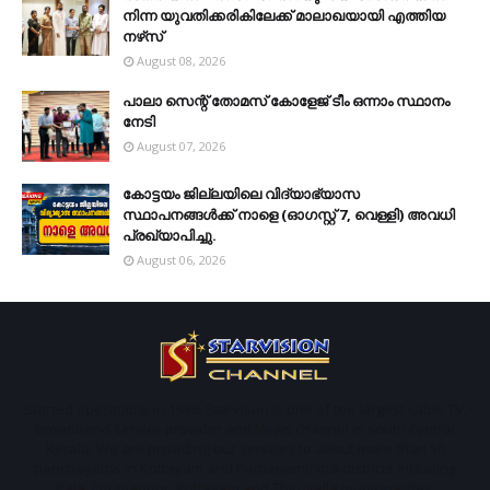
നിന്ന യുവതിക്കരികിലേക്ക് മാലാഖയായി എത്തിയ
നഴ്‌സ്
August 08, 2026
പാലാ സെന്റ് തോമസ് കോളേജ് ടീം ഒന്നാം സ്ഥാനം
നേടി
August 07, 2026
കോട്ടയം ജില്ലയിലെ വിദ്യാഭ്യാസ
സ്ഥാപനങ്ങള്‍ക്ക് നാളെ (ഓഗസ്റ്റ് 7, വെള്ളി) അവധി
പ്രഖ്യാപിച്ചു.
August 06, 2026
Started operations in 1996. Starvison is one of the largest cable TV,
broadband service provider and News channel in south central
Kerala. We are providing our services to about more than 50
panchayaths in Kottayam and Pathanamthitta districts including
Pala, Ettumanoor, Kottayam and Thiruvalla municipalities.