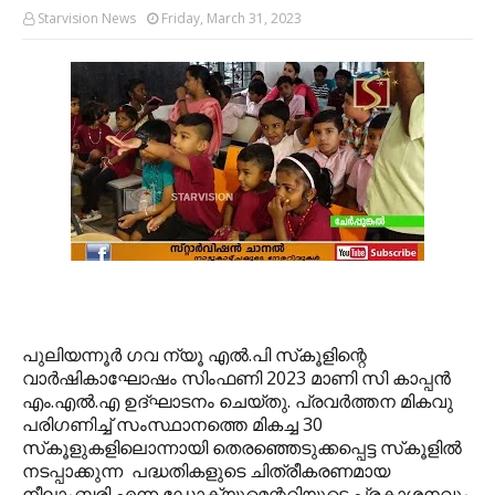
Starvision News
Friday, March 31, 2023
പുലിയന്നൂര്‍ ഗവ ന്യൂ എല്‍.പി സ്‌കൂളിന്റെ
വാര്‍ഷികാഘോഷം സിംഫണി 2023 മാണി സി കാപ്പന്‍
എം.എല്‍.എ ഉദ്ഘാടനം ചെയ്തു. പ്രവര്‍ത്തന മികവു
പരിഗണിച്ച് സംസ്ഥാനത്തെ മികച്ച 30
സ്‌കൂളുകളിലൊന്നായി തെരഞ്ഞെടുക്കപ്പെട്ട സ്‌കൂളില്‍
നടപ്പാക്കുന്ന പദ്ധതികളുടെ ചിത്രീകരണമായ
നീലാംബരി എന്ന ഡോക്യുമെന്ററിയുടെ പ്രകാശനവും