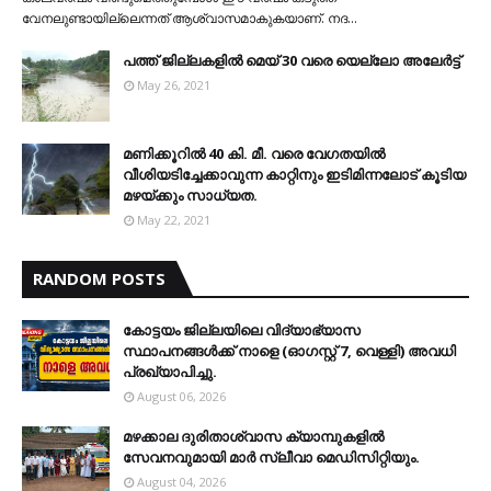
വേനലുണ്ടായില്ലെന്നത് ആശ്വാസമാകുകയാണ്. നദ…
പത്ത് ജില്ലകളില്‍ മെയ് 30 വരെ യെല്ലോ അലേര്‍ട്ട്
May 26, 2021
മണിക്കൂറിൽ 40 കി. മീ. വരെ വേഗതയിൽ
വീശിയടിച്ചേക്കാവുന്ന കാറ്റിനും ഇടിമിന്നലോട് കൂടിയ
മഴയ്ക്കും സാധ്യത.
May 22, 2021
RANDOM POSTS
കോട്ടയം ജില്ലയിലെ വിദ്യാഭ്യാസ
സ്ഥാപനങ്ങള്‍ക്ക് നാളെ (ഓഗസ്റ്റ് 7, വെള്ളി) അവധി
പ്രഖ്യാപിച്ചു.
August 06, 2026
മഴക്കാല ദുരിതാശ്വാസ ക്യാമ്പുകളിൽ
സേവനവുമായി മാർ സ്ലീവാ മെഡിസിറ്റിയും.
August 04, 2026