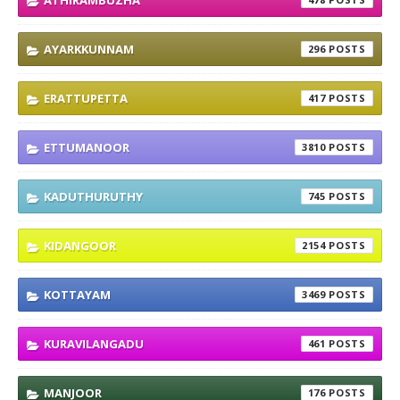
AYARKKUNNAM
296
ERATTUPETTA
417
ETTUMANOOR
3810
KADUTHURUTHY
745
KIDANGOOR
2154
KOTTAYAM
3469
KURAVILANGADU
461
MANJOOR
176